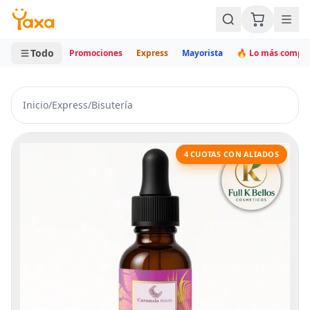
MINI CARRITO
0 productos
Todo
Promociones
Express
Mayorista
🔥 Lo más compr
Inicio
/
Express
/
Bisutería
4 CUOTAS CON ALIADOS