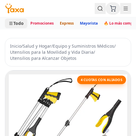
MINI CARRITO
0 productos
Todo
Promociones
Express
Mayorista
🔥 Lo más compr
Inicio
/
Salud y Hogar
/
Equipo y Suministros Médicos
/
Utensilios para la Movilidad y Vida Diaria
/
Utensilios para Alcanzar Objetos
4 CUOTAS CON ALIADOS