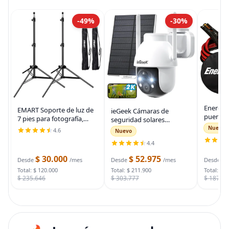
-49%
-30%
Energiz
EMART Soporte de luz de
ieGeek Cámaras de
puente 
7 pies para fotografía,
seguridad solares
auto, ca
soporte de trípode
inalámbricas para
Nuevo
4.6
Nuevo
automot
portátil para fotos y
exteriores, cámara WiFi 2K
para arr
4.4
video, paquete de 2
para sistema de
muertas
soportes de iluminación
seguridad del hogar,
$ 30.000
$ 52.975
$
bolsa d
Desde
/mes
Desde
/mes
Desde
con funda de
cámara de vigilancia
Total: $ 120.000
Total: $ 211.900
Total: $ 
$ 235.646
$ 303.777
$ 187.7