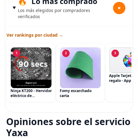
Lo más comprado
+
Los más elegidos por compradores
verificados
Ver rankings por ciudad →
1
2
3
Apple Tarjeta d
regalo - App Sto
iTunes, iPhone, 
AirPods, MacBo
Ninja KT200 - Hervidor
Fomy escarchado
accesorios y má
eléctrico de
carta
(eGift)
temperatura de
precisión, 1500 vatios,
sin BPA, inoxidable,
capacidad de 7 tazas,
Opiniones sobre el servicio
ajuste de temperatura
de Acero
Yaxa