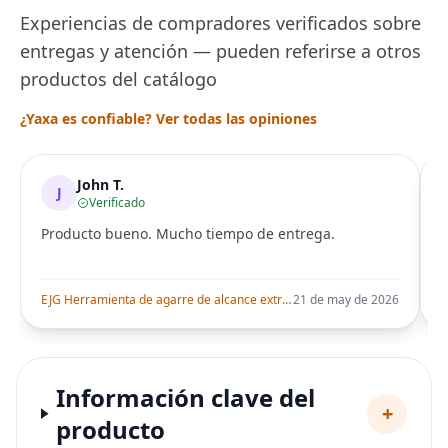
Experiencias de compradores verificados sobre
entregas y atención — pueden referirse a otros
productos del catálogo
¿Yaxa es confiable? Ver todas las opiniones
John T.
J
Verificado
Producto bueno. Mucho tiempo de entrega.
i
EJG Herramienta de agarre de alcance extra largo de 43 pulgadas para ancianos y discapacitados, ayuda de recolección resistente con diseño plegable,
21 de may de 2026
Información clave del
+
producto