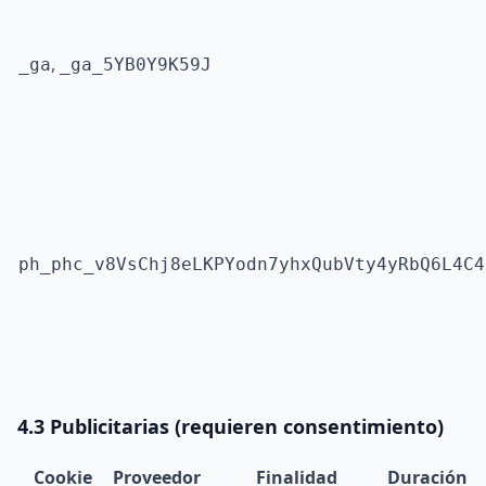
,
_ga
_ga_5YB0Y9K59J
ph_phc_v8VsChj8eLKPYodn7yhxQubVty4yRbQ6L4C4
4.3 Publicitarias (requieren consentimiento)
Cookie
Proveedor
Finalidad
Duración