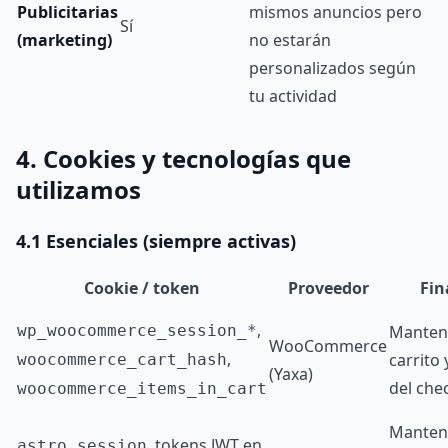
Publicitarias
mismos anuncios pero
Sí
(marketing)
no estarán
personalizados según
tu actividad
4. Cookies y tecnologías que
utilizamos
4.1 Esenciales (siempre activas)
Cookie / token
Proveedor
Fin
,
wp_woocommerce_session_*
Manten
WooCommerce
,
carrito 
woocommerce_cart_hash
(Yaxa)
del che
woocommerce_items_in_cart
Mantene
, tokens JWT en
astro_session