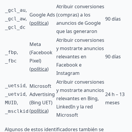
Atribuir conversiones
,
_gcl_au
Google Ads
(compras) a los
,
90 días
_gcl_aw
(
política
)
anuncios de Google
_gcl_dc
que las generaron
Atribuir conversiones
Meta
y mostrarte anuncios
,
(Facebook
_fbp
relevantes en
90 días
Pixel)
_fbc
Facebook e
(
política
)
Instagram
Atribuir conversiones
,
_uetsid
Microsoft
y mostrarte anuncios
,
Advertising
24 h – 13
_uetvid
relevantes en Bing,
,
(Bing UET)
meses
MUID
LinkedIn y la red
(
política
)
_msclkid
Microsoft
Algunos de estos identificadores también se