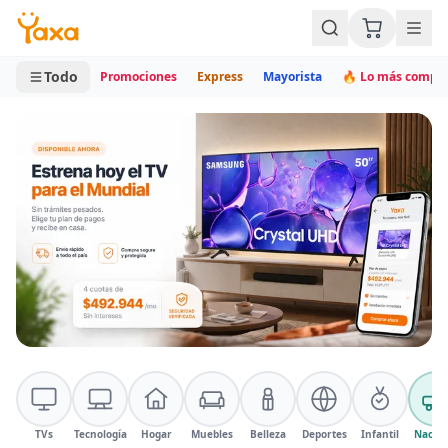
MINI CARRITO
0 productos
Todo
Promociones
Express
Mayorista
🔥 Lo más compr
Compra productos nacionales e importados con pago en cuot
TVs
Tecnología
Hogar
Muebles
Belleza
Deportes
Infantil
Nacion