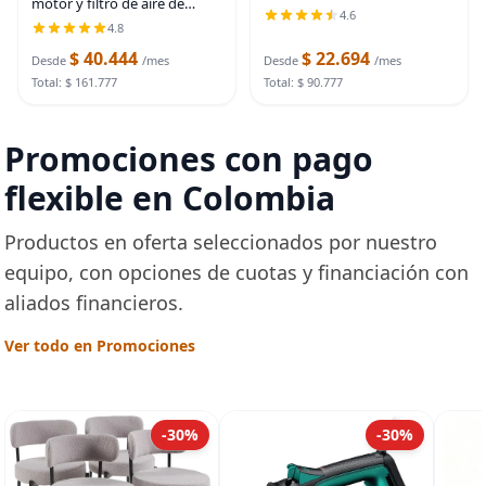
motor y filtro de aire de
Spearhead | Compatible con
4.6
cabina para Honda Pilot
el modelo 3 de 2017-25,
4.8
2016-2022, Ridgeline 2017-
modelo Y de 2020-25 como
$ 40.444
$ 22.694
2025, Passport 2019-
Desde
/mes
Desde
/mes
OEM | Proporciona
2025/Acura MDX
Total: $ 161.777
Total: $ 90.777
Promociones con pago
flexible en Colombia
Productos en oferta seleccionados por nuestro
equipo, con opciones de cuotas y financiación con
aliados financieros.
Ver todo en Promociones
-30%
-30%