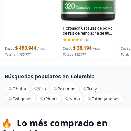
Horbäach Cápsulas de polvo
de raíz de remolacha de 8000
mg | 320 píldoras | Fórmula
4.6
sin OMG, sin gluten |
$ 498.944
$ 38.194
Suplemento de extracto de
Desde
/mes
Desde
/mes
Desde
hierbas de alta
Total: $ 1.995.777
Total: $ 152.777
Total: 
Búsquedas populares en Colombia
Ohuhu
Visa
Pokemon
Truly
Evil goods
iPhone
Ninja
Futón japones
Lo más comprado en