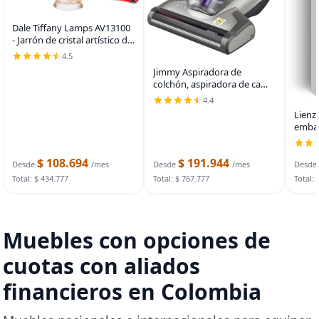
Dale Tiffany Lamps AV13100
- Jarrón de cristal artístico de
la colección Indiana en
4.5
acabado múltiple, 7.00
Jimmy Aspiradora de
pulgadas, multicolor
colchón, aspiradora de cama
antialergénica con luz UV-C y
4.4
tecnología de alta
Lienz
temperatura, aspiradora
embar
portátil de 14 kPa y 480 W
en el
de fl
$ 108.694
$ 191.944
pared 
Desde
/mes
Desde
/mes
Desde
enmar
Total: $ 434.777
Total: $ 767.777
Total: 
Muebles con opciones de
cuotas con aliados
financieros en Colombia