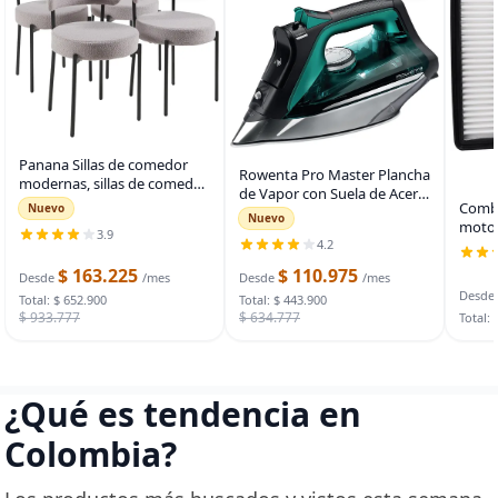
Panana Sillas de comedor
Rowenta Pro Master Plancha
modernas, sillas de comedor
de Vapor con Suela de Acero
redondas tapizadas de
Combo
Nuevo
Inoxidable para Ropa, 210
Nuevo
mediados de siglo con patas
motor 
g/min, 400 Orificios
3.9
de metal negro (4, gris)
cabin
4.2
Microsteam, Algodón, Lana,
2016-
Poliéster, Seda,
$ 163.225
$ 110.975
Desde
/mes
Desde
/mes
2025,
Desde
Total: $ 652.900
Total: $ 443.900
2025
$ 933.777
$ 634.777
Total: 
¿Qué es tendencia en
Colombia?