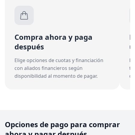
Compra ahora y paga
M
después
u
Elige opciones de cuotas y financiación
Ex
con aliados financieros según
te
disponibilidad al momento de pagar.
de
Opciones de pago para comprar
ahora y pagar después