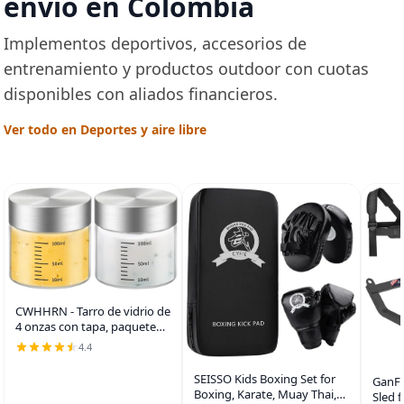
envío en Colombia
Implementos deportivos, accesorios de
entrenamiento y productos outdoor con cuotas
disponibles con aliados financieros.
Ver todo en Deportes y aire libre
CWHHRN - Tarro de vidrio de
4 onzas con tapa, paquete
de 2 | Tarros de vidrio de
4.4
borosilicato a prueba de
fugas, perfectos para
SEISSO Kids Boxing Set for
GanFi
almacenar mermeladas
Boxing, Karate, Muay Thai,
Sled 