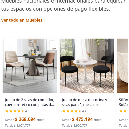
Muebles nacionales e internacionales para equipar
tus espacios con opciones de pago flexibles.
Ver todo en Muebles
Juego de 2 sillas de comedor,
Juego de mesa de cocina y
Sillón
cuero sintético con patas de
sillas para 2, mesa de
Sofá 
metal, color beige | Armless
comedor de 31.5 pulgadas
de Pu
4.6
4.4
Kitchen Chair, Curved Walnut
para 2 personas con sillas
Peluc
$ 268.694
$ 475.194
Style, Mid-Century
tapizadas Boucle, juego de
de Es
Desde
/mes
Desde
/mes
Desde
Bentwood
mesa de cocina
Resili
Total: $ 1.074.777
Total: $ 1.900.777
Total: 