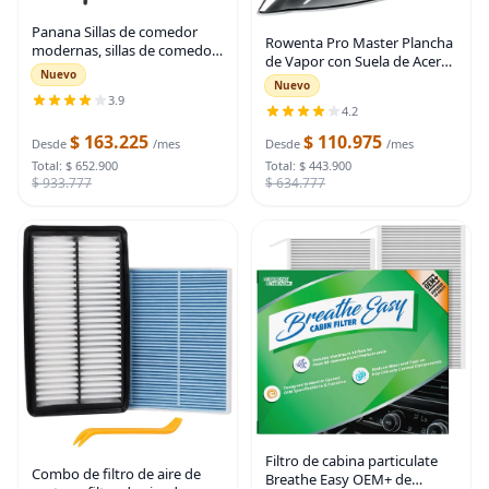
Panana Sillas de comedor
Rowenta Pro Master Plancha
modernas, sillas de comedor
de Vapor con Suela de Acero
redondas tapizadas de
Nuevo
Inoxidable para Ropa, 210
Nuevo
mediados de siglo con patas
g/min, 400 Orificios
3.9
de metal negro (4, gris)
4.2
Microsteam, Algodón, Lana,
Poliéster, Seda,
$ 163.225
$ 110.975
Desde
/mes
Desde
/mes
Total: $ 652.900
Total: $ 443.900
$ 933.777
$ 634.777
Filtro de cabina particulate
Combo de filtro de aire de
Breathe Easy OEM+ de