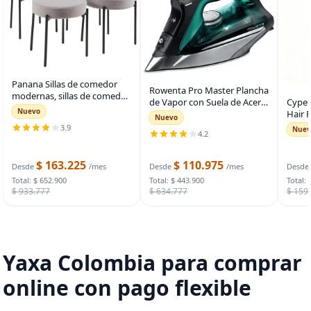
Panana Sillas de comedor
Rowenta Pro Master Plancha
modernas, sillas de comedor
Cyper
de Vapor con Suela de Acero
redondas tapizadas de
Nuevo
Hair R
Inoxidable para Ropa, 210
Nuevo
mediados de siglo con patas
Natur
g/min, 400 Orificios
3.9
Nuev
de metal negro (4, gris)
4.2
Sooth
Microsteam, Algodón, Lana,
Hair, 
Poliéster, Seda,
$ 163.225
$ 110.975
Desde
/mes
Desde
/mes
Desde
Total: $ 652.900
Total: $ 443.900
Total: 
$ 933.777
$ 634.777
$ 159
Yaxa Colombia para comprar
online con pago flexible