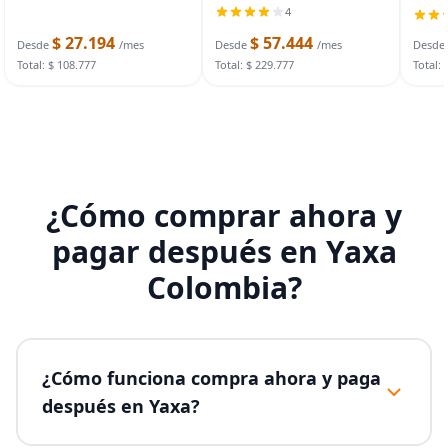
MMA Training
Stren
4
for 1"
$ 27.194
$ 57.444
Power
Desde
/mes
Desde
/mes
Desde
Athlet
Total: $ 108.777
Total: $ 229.777
Total: 
¿Cómo comprar ahora y
pagar después en Yaxa
Colombia?
¿Cómo funciona compra ahora y paga
después en Yaxa?