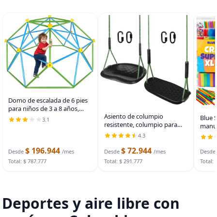
Domo de escalada de 6 pies
para niños de 3 a 8 años,
Asiento de columpio
gimnasio de selva para
Blue 
3.1
resistente, columpio para
interiores y exteriores,
manua
niños pequeños y asiento de
escalador de cúpula
piezas
4.3
columpio plano
geométrica que soporta 440
años.
antideslizante con cuerdas
$ 196.944
$ 72.944
niños
Desde
/mes
Desde
/mes
Desde
ajustables, accesorios para
para n
Total: $ 787.777
Total: $ 291.777
Total: 
Deportes y aire libre con