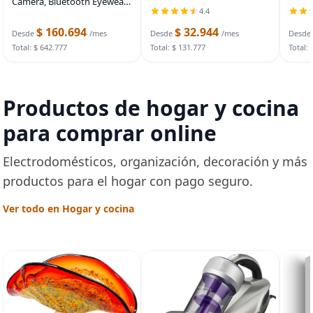
Camera, Bluetooth Eyewear
carga
10 puertos con interruptores
4.4
for Outdoor Activities | 8MP
de tri
individuales de
AI Camera, EIS Stabilization,
$ 160.694
$ 32.944
HDMI,
encendido/apagado y
Desde
/mes
Desde
/mes
Desde
6-Axis Gyro, WiFi Transfer,
puert
adaptador de alimentación
Total: $ 642.777
Total: $ 131.777
Total: 
Smart
USB de 12
Productos de hogar y cocina
para comprar online
Electrodomésticos, organización, decoración y más
productos para el hogar con pago seguro.
Ver todo en Hogar y cocina