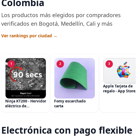
Colombia
Los productos más elegidos por compradores
verificados en Bogotá, Medellín, Cali y más
Ver rankings por ciudad →
1
2
3
Apple Tarjeta de
regalo - App Store,
iTunes, iPhone, iP
AirPods, MacBook,
Ninja KT200 - Hervidor
Fomy escarchado
accesorios y más
eléctrico de
carta
(eGift)
temperatura de
precisión, 1500 vatios,
sin BPA, inoxidable,
capacidad de 7 tazas,
Electrónica con pago flexible
ajuste de temperatura
de Acero