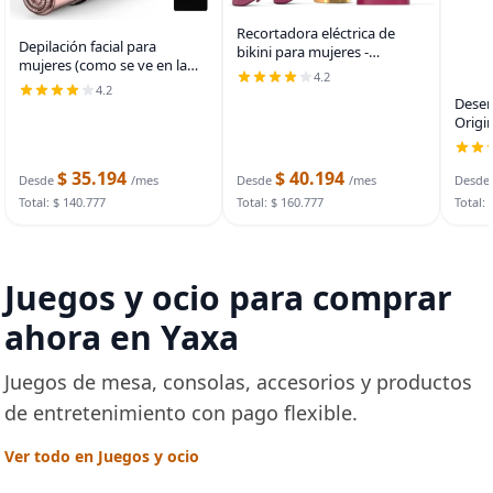
Recortadora eléctrica de
Depilación facial para
bikini para mujeres -
mujeres (como se ve en la
Recortadora de vello púbico
4.2
televisión), removedor de
impermeable y afeitadora
4.2
vello facial gurelax eléctrico,
Desen
facial, afeitadora eléctrica
dispositivo de depilación sin
Origi
recargable
dolor para
Foun
$ 35.194
$ 40.194
Desde
/mes
Desde
/mes
Desde
Total: $ 140.777
Total: $ 160.777
Total: 
Juegos y ocio para comprar
ahora en Yaxa
Juegos de mesa, consolas, accesorios y productos
de entretenimiento con pago flexible.
Ver todo en Juegos y ocio