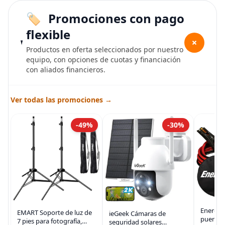
Promociones con pago
flexible
+
Productos en oferta seleccionados por nuestro
equipo, con opciones de cuotas y financiación
con aliados financieros.
Ver todas las promociones →
-49%
-30%
Energiz
EMART Soporte de luz de
ieGeek Cámaras de
puente 
7 pies para fotografía,
seguridad solares