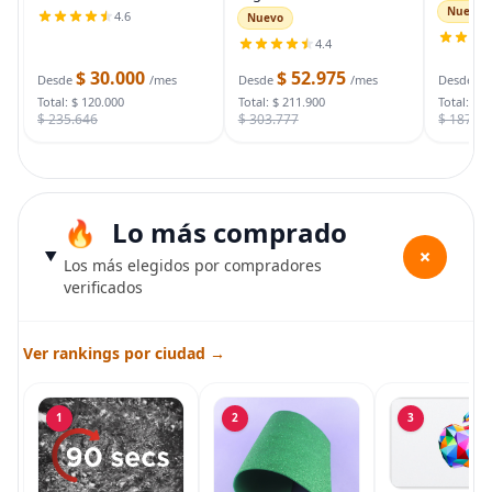
auto, ca
soporte de trípode
inalámbricas para
Nuevo
4.6
Nuevo
automot
portátil para fotos y
exteriores, cámara WiFi 2K
para arr
4.4
video, paquete de 2
para sistema de
muertas
soportes de iluminación
seguridad del hogar,
$ 30.000
$ 52.975
$
bolsa d
Desde
/mes
Desde
/mes
Desde
con funda de
cámara de vigilancia
Total: $ 120.000
Total: $ 211.900
Total: $ 
$ 235.646
$ 303.777
$ 187.7
Lo más comprado
+
Los más elegidos por compradores
verificados
Ver rankings por ciudad →
1
2
3