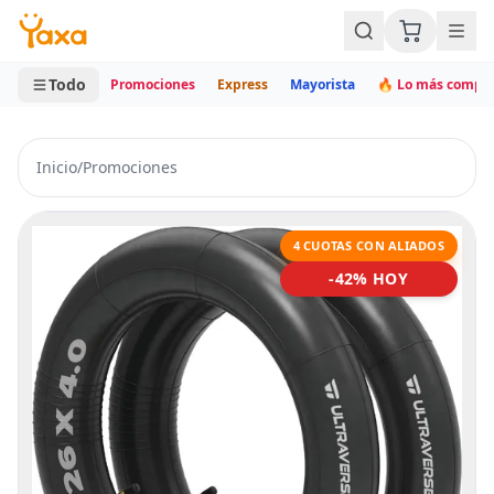
MINI CARRITO
0 productos
Todo
Promociones
Express
Mayorista
🔥 Lo más compr
Inicio
/
Promociones
4 CUOTAS CON ALIADOS
-42% HOY