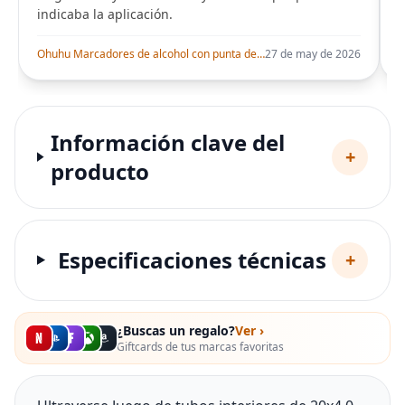
indicaba la aplicación.
i
Ohuhu Marcadores de alcohol con punta de pincel – Juego de marcadores artísticos de doble punta con certificación AP para artistas adultos
27 de may de 2026
Información clave del
+
producto
Especificaciones técnicas
+
¿Buscas un regalo?
Ver ›
Giftcards de tus marcas favoritas