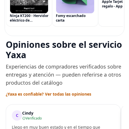
Apple Tarjeta d
regalo - App Sto
iTunes, iPhone, 
AirPods, MacBo
Ninja KT200 - Hervidor
Fomy escarchado
accesorios y má
eléctrico de
carta
(eGift)
temperatura de
precisión, 1500 vatios,
sin BPA, inoxidable,
capacidad de 7 tazas,
Opiniones sobre el servicio
ajuste de temperatura
de Acero
Yaxa
Experiencias de compradores verificados sobre
entregas y atención — pueden referirse a otros
productos del catálogo
¿Yaxa es confiable? Ver todas las opiniones
Cindy
C
Verificado
Llego en muy buen estado y en el tiempo que