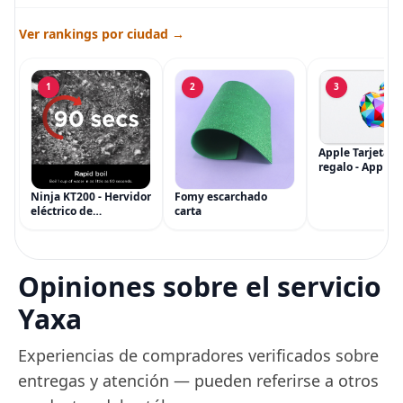
Ver rankings por ciudad →
1
2
3
Apple Tarjeta d
regalo - App Sto
iTunes, iPhone, 
AirPods, MacBo
Ninja KT200 - Hervidor
Fomy escarchado
accesorios y má
eléctrico de
carta
(eGift)
temperatura de
precisión, 1500 vatios,
sin BPA, inoxidable,
capacidad de 7 tazas,
Opiniones sobre el servicio
ajuste de temperatura
de Acero
Yaxa
Experiencias de compradores verificados sobre
entregas y atención — pueden referirse a otros