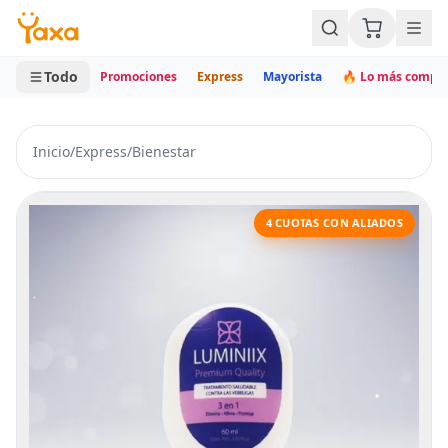
MINI CARRITO
0 productos
Todo
Promociones
Express
Mayorista
🔥 Lo más compr
Inicio
/
Express
/
Bienestar
4 CUOTAS CON ALIADOS