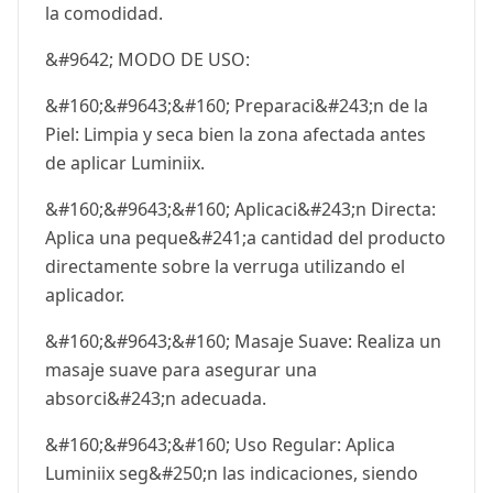
la comodidad.
&#9642; MODO DE USO:
&#160;&#9643;&#160; Preparaci&#243;n de la
Piel: Limpia y seca bien la zona afectada antes
de aplicar Luminiix.
&#160;&#9643;&#160; Aplicaci&#243;n Directa:
Aplica una peque&#241;a cantidad del producto
directamente sobre la verruga utilizando el
aplicador.
&#160;&#9643;&#160; Masaje Suave: Realiza un
masaje suave para asegurar una
absorci&#243;n adecuada.
&#160;&#9643;&#160; Uso Regular: Aplica
Luminiix seg&#250;n las indicaciones, siendo