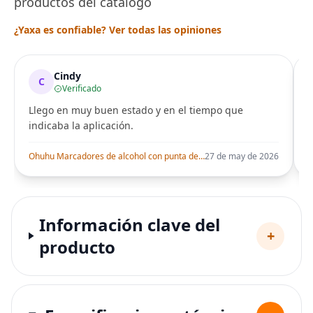
productos del catálogo
¿Yaxa es confiable? Ver todas las opiniones
Cindy
C
Verificado
Llego en muy buen estado y en el tiempo que
indicaba la aplicación.
i
Ohuhu Marcadores de alcohol con punta de pincel – Juego de marcadores artísticos de doble punta con certificación AP para artistas adultos
27 de may de 2026
Información clave del
+
producto