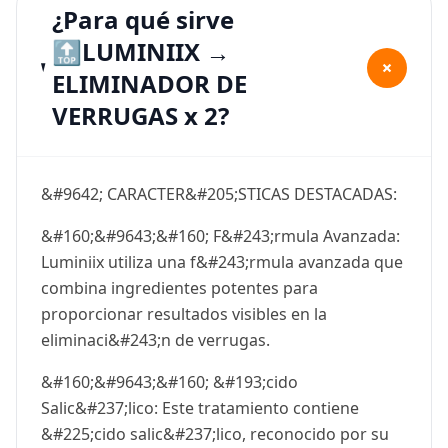
¿Para qué sirve
🔝LUMINIIX →
+
ELIMINADOR DE
VERRUGAS x 2?
&#9642; CARACTER&#205;STICAS DESTACADAS:
&#160;&#9643;&#160; F&#243;rmula Avanzada:
Luminiix utiliza una f&#243;rmula avanzada que
combina ingredientes potentes para
proporcionar resultados visibles en la
eliminaci&#243;n de verrugas.
&#160;&#9643;&#160; &#193;cido
Salic&#237;lico: Este tratamiento contiene
&#225;cido salic&#237;lico, reconocido por su