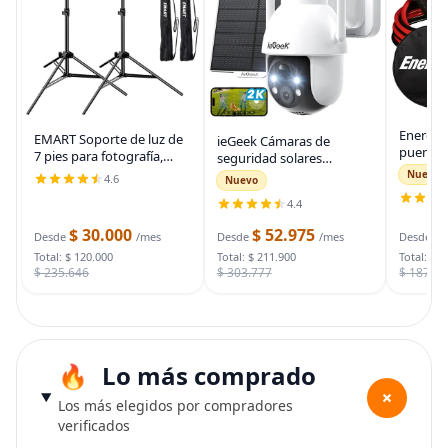
Energiz
EMART Soporte de luz de
ieGeek Cámaras de
puente 
7 pies para fotografía,
seguridad solares
auto, ca
soporte de trípode
inalámbricas para
Nuevo
4.6
Nuevo
automot
portátil para fotos y
exteriores, cámara WiFi 2K
para arr
4.4
video, paquete de 2
para sistema de
muertas
soportes de iluminación
seguridad del hogar,
$ 30.000
$ 52.975
$
bolsa d
Desde
/mes
Desde
/mes
Desde
con funda de
cámara de vigilancia
Total: $ 120.000
Total: $ 211.900
Total: $ 
$ 235.646
$ 303.777
$ 187.7
Lo más comprado
+
Los más elegidos por compradores
verificados