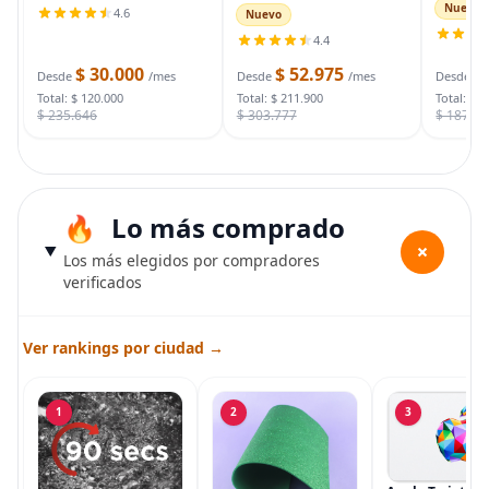
auto, ca
soporte de trípode
inalámbricas para
Nuevo
4.6
Nuevo
automot
portátil para fotos y
exteriores, cámara WiFi 2K
para arr
4.4
video, paquete de 2
para sistema de
muertas
soportes de iluminación
seguridad del hogar,
$ 30.000
$ 52.975
$
bolsa d
Desde
/mes
Desde
/mes
Desde
con funda de
cámara de vigilancia
Total: $ 120.000
Total: $ 211.900
Total: $ 
$ 235.646
$ 303.777
$ 187.7
Lo más comprado
+
Los más elegidos por compradores
verificados
Ver rankings por ciudad →
1
2
3