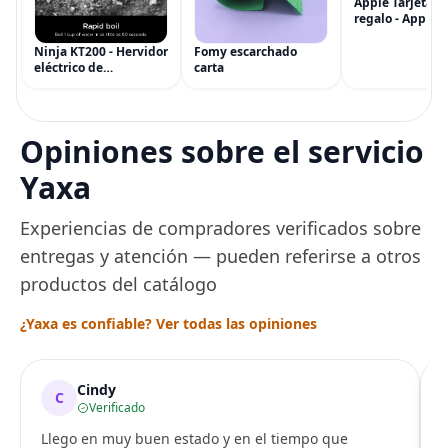
Apple Tarjeta d
regalo - App Sto
iTunes, iPhone, 
AirPods, MacBo
Ninja KT200 - Hervidor
Fomy escarchado
accesorios y má
eléctrico de
carta
(eGift)
temperatura de
precisión, 1500 vatios,
sin BPA, inoxidable,
capacidad de 7 tazas,
Opiniones sobre el servicio
ajuste de temperatura
de Acero
Yaxa
Experiencias de compradores verificados sobre
entregas y atención — pueden referirse a otros
productos del catálogo
¿Yaxa es confiable? Ver todas las opiniones
Cindy
C
Verificado
Llego en muy buen estado y en el tiempo que