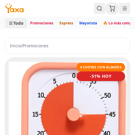
MINI CARRITO
0 productos
Todo
Promociones
Express
Mayorista
🔥 Lo más compr
Inicio
/
Promociones
4 CUOTAS CON ALIADOS
-51% HOY