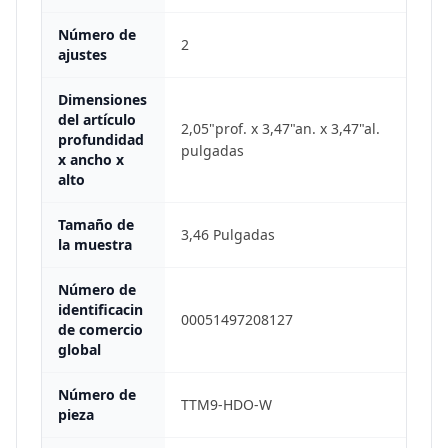
Número de
2
ajustes
Dimensiones
del artículo
2,05"prof. x 3,47"an. x 3,47"al.
profundidad
pulgadas
x ancho x
alto
Tamaño de
3,46 Pulgadas
la muestra
Número de
identificacin
00051497208127
de comercio
global
Número de
TTM9-HDO-W
pieza