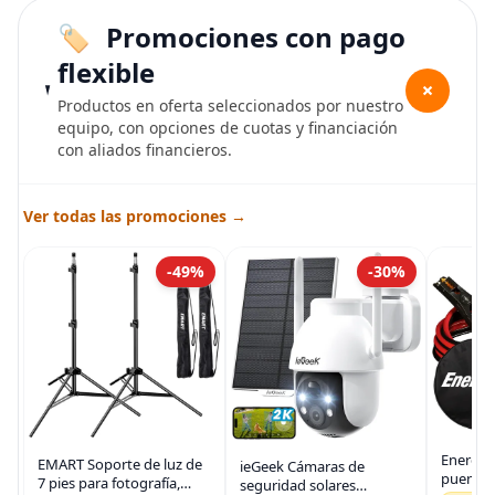
Promociones con pago
flexible
+
Productos en oferta seleccionados por nuestro
equipo, con opciones de cuotas y financiación
con aliados financieros.
Ver todas las promociones →
-49%
-30%
Energiz
EMART Soporte de luz de
ieGeek Cámaras de
puente 
7 pies para fotografía,
seguridad solares