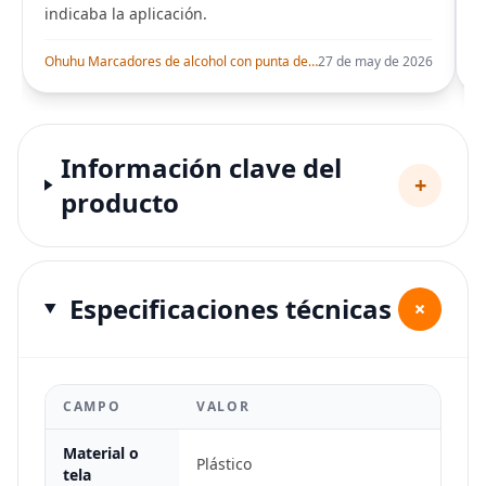
indicaba la aplicación.
i
Ohuhu Marcadores de alcohol con punta de pincel – Juego de marcadores artísticos de doble punta con certificación AP para artistas adultos
27 de may de 2026
Información clave del
+
producto
Especificaciones técnicas
+
CAMPO
VALOR
Material o
Plástico
tela