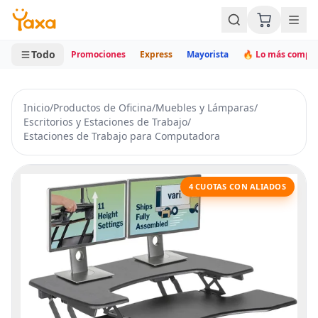
MINI CARRITO
0 productos
Todo
Promociones
Express
Mayorista
🔥 Lo más compr
Inicio
/
Productos de Oficina
/
Muebles y Lámparas
/
Escritorios y Estaciones de Trabajo
/
Estaciones de Trabajo para Computadora
4 CUOTAS CON ALIADOS