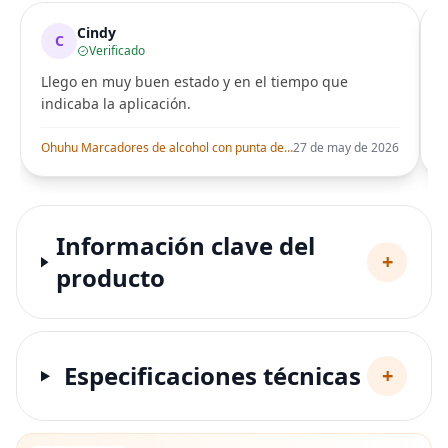
Cindy
C
Verificado
Llego en muy buen estado y en el tiempo que
indicaba la aplicación.
i
Ohuhu Marcadores de alcohol con punta de pincel – Juego de marcadores artísticos de doble punta con certificación AP para artistas adultos
27 de may de 2026
Información clave del
+
producto
Especificaciones técnicas
+