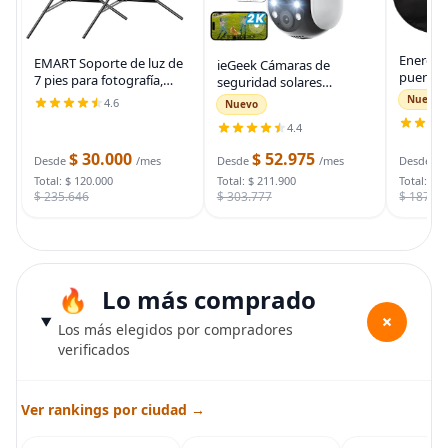
Energiz
EMART Soporte de luz de
ieGeek Cámaras de
puente 
7 pies para fotografía,
seguridad solares
auto, ca
soporte de trípode
inalámbricas para
Nuevo
4.6
Nuevo
automot
portátil para fotos y
exteriores, cámara WiFi 2K
para arr
4.4
video, paquete de 2
para sistema de
muertas
soportes de iluminación
seguridad del hogar,
$ 30.000
$ 52.975
$
bolsa d
Desde
/mes
Desde
/mes
Desde
con funda de
cámara de vigilancia
Total: $ 120.000
Total: $ 211.900
Total: $ 
$ 235.646
$ 303.777
$ 187.7
Lo más comprado
+
Los más elegidos por compradores
verificados
Ver rankings por ciudad →