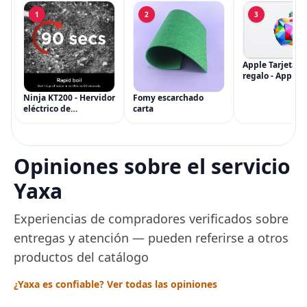
1
2
3
Apple Tarjeta d
regalo - App Sto
iTunes, iPhone, 
AirPods, MacBo
Ninja KT200 - Hervidor
Fomy escarchado
accesorios y má
eléctrico de
carta
(eGift)
temperatura de
precisión, 1500 vatios,
sin BPA, inoxidable,
capacidad de 7 tazas,
Opiniones sobre el servicio
ajuste de temperatura
de Acero
Yaxa
Experiencias de compradores verificados sobre
entregas y atención — pueden referirse a otros
productos del catálogo
¿Yaxa es confiable? Ver todas las opiniones