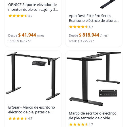
OPNICE Soporte elevador de
monitor doble con cajón y 2
soportes para bolígrafos,
ApexDesk Elite Pro Series -
4.7
organizador de escritorio
Escritorio eléctrico de altura
para suministros de oficina,
ajustable de 60 x 27
4.7
soporte de
pulgadas, escritorio de
$ 41.944
$ 818.944
oficina en casa, escritorio de
Desde
/mes
Desde
/mes
computadora,
Total: $ 167.777
Total: $ 3.275.777
ErGear - Marco de escritorio
eléctrico de pie, patas de
Marco de escritorio eléctrico
mesa ajustables en altura con
de pie/sentado de doble
4.7
4 configuraciones de altura
motor resistente VIVO,
4.7
de memoria, marco de