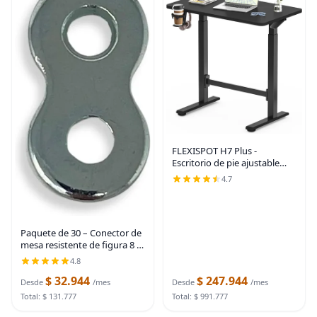
FLEXISPOT H7 Plus -
Escritorio de pie ajustable
con resorte de gas, estación
4.7
de trabajo móvil con rueda,
escritorio inalámbrico para
habitación
Paquete de 30 – Conector de
mesa resistente de figura 8 o
clip de sujeción para
4.8
escritorio, acero grueso de
$ 32.944
$ 247.944
calibre 12
Desde
/mes
Desde
/mes
Total: $ 131.777
Total: $ 991.777