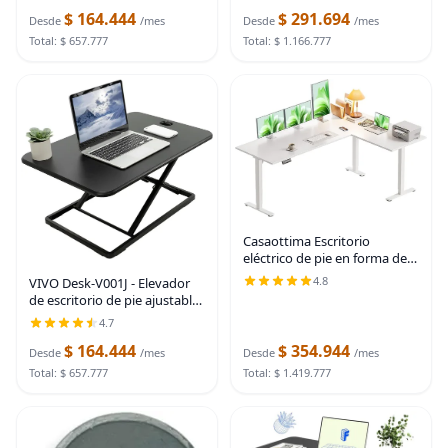
capacidad de 220 libras para
escritorio
$ 164.444
$ 291.694
superficies de hasta 85" x 43",
Desde
/mes
Desde
/mes
solo marco
Total: $ 657.777
Total: $ 1.166.777
Casaottima Escritorio
eléctrico de pie en forma de L
de 63 pulgadas, escritorio
4.8
VIVO Desk-V001J - Elevador
esquinero reversible con
de escritorio de pie ajustable
ajuste de altura, estación de
en altura superior, ultra
4.7
trabajo Blanco
delgado, convertidor de
$ 164.444
$ 354.944
escritorio compacto para
Desde
/mes
Desde
/mes
monitor o Negro
Total: $ 657.777
Total: $ 1.419.777