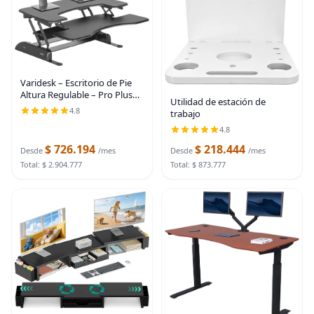
Varidesk – Escritorio de Pie
Altura Regulable – Pro Plus
Utilidad de estación de
36, Negro
4.8
trabajo
4.8
$ 726.194
$ 218.444
Desde
/mes
Desde
/mes
Total: $ 2.904.777
Total: $ 873.777