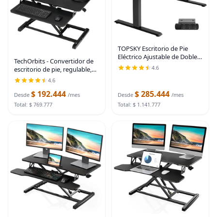
TOPSKY Escritorio de Pie
Eléctrico Ajustable de Doble
TechOrbits - Convertidor de
Motor para Tableros de hasta
4.6
escritorio de pie, regulable,
70.8"x31.5", Capacidad de
para sentarse y pararse,
4.6
Peso de 225 lbs, Escritorio de
aglomerado, monitor dual
Negro
$ 192.444
$ 285.444
con bandeja para teclado,
Desde
/mes
Desde
/mes
para laptop,
Total: $ 769.777
Total: $ 1.141.777