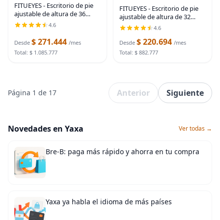
FITUEYES - Escritorio de pie
FITUEYES - Escritorio de pie
ajustable de altura de 36
ajustable de altura de 32
pulgadas de ancho,
pulgadas, ancho, convertidor
4.6
4.6
convertidor para sentarse y
de posición de sentado a
estar de pie, escritorio de
$ 271.444
$ 220.694
posición de pie, mesa
Desde
/mes
Desde
/mes
trabajo para Negro
estación de
Total: $ 1.085.777
Total: $ 882.777
Anterior
Siguiente
Página 1 de 17
Novedades en Yaxa
Ver todas →
Bre-B: paga más rápido y ahorra en tu compra
Yaxa ya habla el idioma de más países