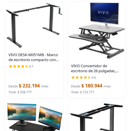
VIVO DESK-M051MB - Marco
de escritorio compacto con
manivela, color negro | Para
VIVO Convertidor de
4.7
mesas de 37 a 77 pulgadas,
escritorio de 26 pulgadas,
altura ajustable, patas
Serie K, elevador ajustable de
4.6
ergonómicas de
sentado a parado, estación
$ 232.194
$ 180.944
de trabajo para dos
Desde
/mes
Desde
/mes
monitores y laptop con
Total: $ 928.777
Total: $ 723.777