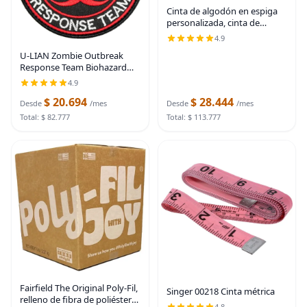
Cinta de algodón en espiga
personalizada, cinta de
regalo natural de 5/8
4.9
pulgadas con frase impresa
U-LIAN Zombie Outbreak
Best Day, 10 yardas
Response Team Biohazard
Morale - Parche táctico
4.9
bordado con gancho y bucle
$ 20.694
$ 28.444
(negro+rojo)
Desde
/mes
Desde
/mes
Total: $ 82.777
Total: $ 113.777
Fairfield The Original Poly-Fil,
Singer 00218 Cinta métrica
relleno de fibra de poliéster
4.8