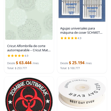
Agujas universales para
máquina de coser SCHMETZ -
Tamaño 80/12 - 2 paquetes -
4.9
20 agujas
Cricut Alfombrilla de corte
autorreparable – Cricut Mat
para uso con cuchillo Cricut
4.9
TrueControl, cortador
$ 63.444
$ 25.194
giratorio, cuchillo de
Desde
/mes
Desde
/mes
manualidades, Menta
Total: $ 253.777
Total: $ 100.777