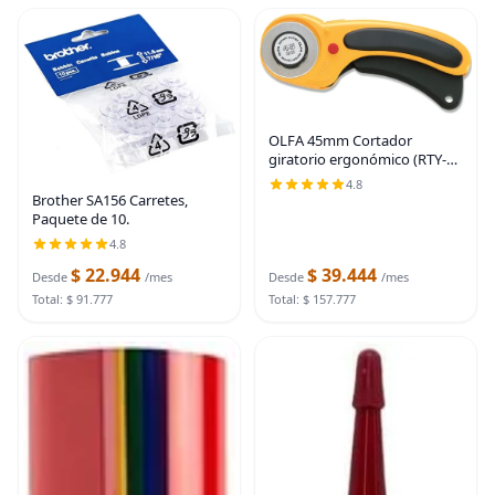
OLFA 45mm Cortador
giratorio ergonómico (RTY-
2/DX) - Cortador giratorio de
4.8
tela con cubierta de cuchilla y
Brother SA156 Carretes,
gatillo de presión para
Paquete de 10.
acolchado,
4.8
$ 22.944
$ 39.444
Desde
/mes
Desde
/mes
Total: $ 91.777
Total: $ 157.777