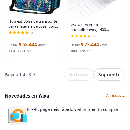
Homest Bolsa de transporte
WXBOOM Puntos
para máquina de coser con
autoadhesivos, 1400
múltiples bolsillos de
4.8
unidades (700 pares) de 0.79
almacenamiento, bolsa
4.8
pulgadas de diámetro,
universal con correa para el
$ 55.444
$ 23.444
puntos blancos de gancho y
Desde
/mes
Desde
/mes
hombro, compatible
bucle con parte trasera
Total: $ 221.777
Total: $ 93.777
adhesiva de
Anterior
Siguiente
Página 1 de 313
Novedades en Yaxa
Ver todas →
Bre-B: paga más rápido y ahorra en tu compra