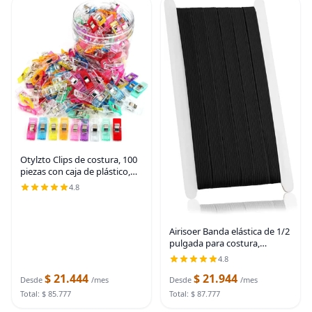
Otylzto Clips de costura, 100
piezas con caja de plástico,
clips de acolchado de alta
4.8
calidad para suministros de
herramientas de
manualidades,
Airisoer Banda elástica de 1/2
pulgada para costura,
bandas elásticas de alta
4.8
elasticidad de 12 yardas para
$ 21.444
$ 21.944
cinturas, pantalones, ropa y
Desde
/mes
Desde
/mes
Negro
Total: $ 85.777
Total: $ 87.777