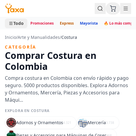
MINI CARRITO
0 productos
Todo
Promociones
Express
Mayorista
🔥 Lo más compr
Inicio
/
Arte y Manualidades
/
Costura
CATEGORÍA
Comprar Costura en
Colombia
Compra costura en Colombia con envío rápido y pago
seguro. 5000 productos disponibles. Explora Adornos
y Ornamentos, Mercería, Piezas y Accesorios para
Máqui...
EXPLORA EN COSTURA
Adornos y Ornamentos
Mercería
4.321
3.738
Piezas y Accesorios para Máquinas de Coser
468