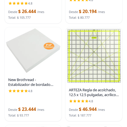
de alta calidad, relleno de
4.8
almohada suave, relleno para
$ 26.444
$ 20.194
animales de peluche,
Desde
/mes
Desde
/mes
Total: $ 105.777
Total: $ 80.777
New Brothread -
Estabilizador de bordado
desprendible para máquina
ARTEZA Regla de acolchado,
4.8
de coser, 8"x8", 100 hojas
12.5 x 12.5 pulgadas, acrílico
precortadas, peso mediano,
cortado con láser, líneas de
4.8
1.8 onzas, compatible con
cuadrícula de doble color, 0.1
$ 23.444
$ 46.944
pulgadas de grosor, imperial
Desde
/mes
Desde
/mes
Total: $ 93.777
Total: $ 187.777