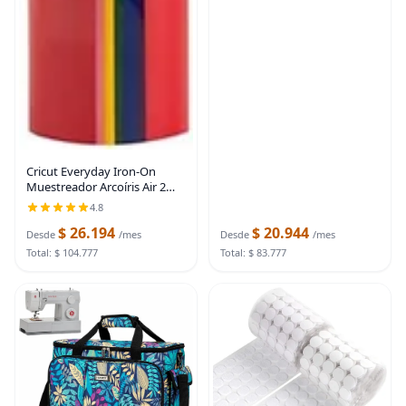
Cricut Everyday Iron-On
Muestreador Arcoíris Air 2
Máquina Maker 12X12(6)
4.8
$ 26.194
$ 20.944
Desde
/mes
Desde
/mes
Total: $ 104.777
Total: $ 83.777