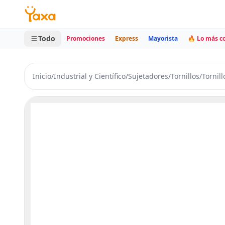
MINI CARRITO
0 productos
Todo
Promociones
Express
Mayorista
🔥 Lo más 
Inicio
/
Industrial y Científico
/
Sujetadores
/
Tornillos
/
Tornil