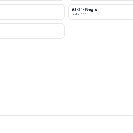
#8×2" · Negro
$ 95.777