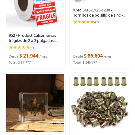
Kreg SML-C125-1200 -
Tornillos de bolsillo de zinc -
1-1/4 pulgadas - Rosca
4.9
gruesa - Cabeza Maxi-Loc -
Interior - 1200 unidades |
9527 Product Calcomanías
Tornillos de
frágiles de 2 x 3 pulgadas
para envío, 500
4.9
etiquetas/rollo fácil de rasgar,
$ 21.944
$ 86.694
adhesivo permanente, con
Desde
/mes
Desde
/mes
advertencia de
Total: $ 87.777
Total: $ 346.777