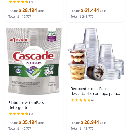
teflón, paquete de 2
4.9
$ 28.194
$ 61.444
Desde
/mes
Desde
/mes
Total: $ 112.777
Total: $ 245.777
Recipientes de plástico
descartables con tapa para
separar porciones o hacer
4.8
Platinum ActionPacs
souffle, Translúcido | Leak-
Detergente
Proof, BPA-Free, Crack-
Resistant, Stackable
4.8
$ 35.194
$ 28.944
Desde
/mes
Desde
/mes
Total: $ 140.777
Total: $ 115.777