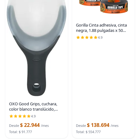
Gorilla Cinta adhesiva, cinta
negra, 1.88 pulgadas x 50
yardas (paquete de 6),
4.9
resistente y resistente a la
intemperie para interiores o
exteriores
OXO Good Grips, cuchara,
color blanco translúcido,
Blanco translúcido
4.9
$ 22.944
$ 138.694
Desde
/mes
Desde
/mes
Total: $ 91.777
Total: $ 554.777