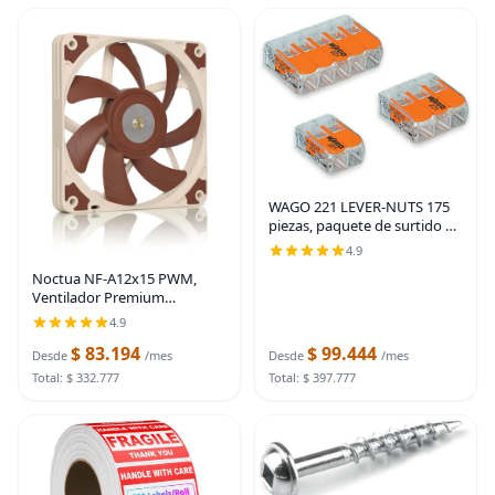
WAGO 221 LEVER-NUTS 175
piezas, paquete de surtido de
conectores de cable
4.9
Noctua NF-A12x15 PWM,
Ventilador Premium
Silencioso y Delgado, 4-Pino
4.9
(120x15mm, Marrón)
$ 83.194
$ 99.444
Desde
/mes
Desde
/mes
Total: $ 332.777
Total: $ 397.777