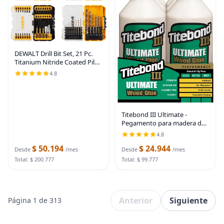
DEWALT Drill Bit Set, 21 Pc.
Titanium Nitride Coated Pilot
Point DEWALT Bit Set with
4.8
Case for Wood, Metal and
Plastic (DW1361) (Pack of 5)
Titebond III Ultimate -
Pegamento para madera de
32 onzas (paquete de 6) –
4.8
Adhesivo profesional para
$ 50.194
$ 24.944
carpintería premium,
Desde
/mes
Desde
/mes
impermeable, fuerte
Total: $ 200.777
Total: $ 99.777
Anterior
Siguiente
Página 1 de 313