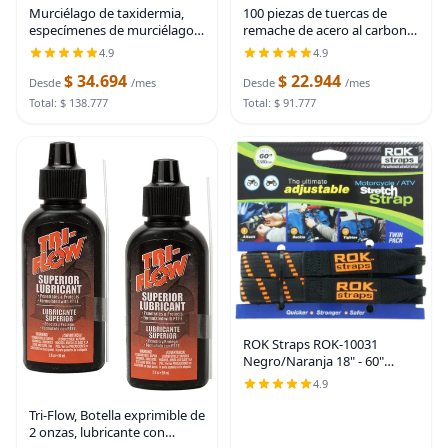
Murciélago de taxidermia,
100 piezas de tuercas de
especímenes de murciélago
remache de acero al carbono
reales en resina para
SAE 1/4-20 Tuercas de
4.9
4.9
educación científica en el
remache roscadas Kit de
$ 34.694
$ 22.944
aula, gran regalo para
insertos Nutsert Rivnuts
Desde
/mes
Desde
/mes
fanáticos de la
Woopais
Total: $ 138.777
Total: $ 91.777
ROK Straps ROK-10031
Negro/Naranja 18" - 60"
Motorcycl/ATV Correa
4.9
elástica ajustable
Tri-Flow, Botella exprimible de
2 onzas, lubricante con