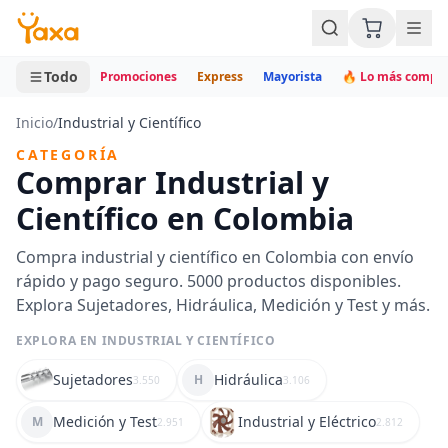
MINI CARRITO
0 productos
Todo
Promociones
Express
Mayorista
🔥 Lo más compr
Inicio
/
Industrial y Científico
CATEGORÍA
Comprar Industrial y
Científico en Colombia
Compra industrial y científico en Colombia con envío
rápido y pago seguro. 5000 productos disponibles.
Explora Sujetadores, Hidráulica, Medición y Test y más.
EXPLORA EN INDUSTRIAL Y CIENTÍFICO
Sujetadores
Hidráulica
H
3.550
3.106
Medición y Test
Industrial y Eléctrico
M
2.951
2.812