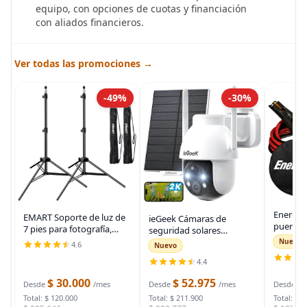
equipo, con opciones de cuotas y financiación
con aliados financieros.
Ver todas las promociones →
-49%
-30%
Energiz
EMART Soporte de luz de
ieGeek Cámaras de
puente 
7 pies para fotografía,
seguridad solares
auto, ca
soporte de trípode
inalámbricas para
Nuevo
4.6
Nuevo
automot
portátil para fotos y
exteriores, cámara WiFi 2K
para arr
4.4
video, paquete de 2
para sistema de
muertas
soportes de iluminación
seguridad del hogar,
$ 30.000
$ 52.975
$
bolsa d
Desde
/mes
Desde
/mes
Desde
con funda de
cámara de vigilancia
Total: $ 120.000
Total: $ 211.900
Total: $ 