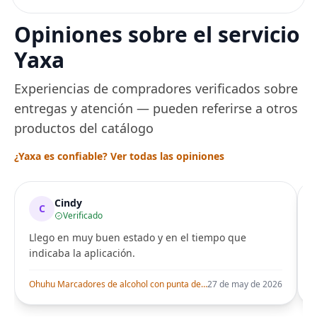
sin BPA, inoxidable,
capacidad de 7 tazas,
Opiniones sobre el servicio
ajuste de temperatura
de Acero
Yaxa
Experiencias de compradores verificados sobre
entregas y atención — pueden referirse a otros
productos del catálogo
¿Yaxa es confiable? Ver todas las opiniones
Cindy
C
Verificado
Llego en muy buen estado y en el tiempo que
indicaba la aplicación.
i
Ohuhu Marcadores de alcohol con punta de pincel – Juego de marcadores artísticos de doble punta con certificación AP para artistas adultos
27 de may de 2026