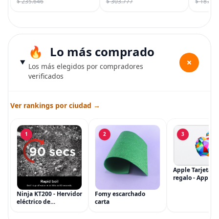
$ 235.646
$ 303.777
$ 187.7
Lo más comprado
+
Los más elegidos por compradores
verificados
Ver rankings por ciudad →
1
2
3
Apple Tarjeta d
regalo - App Sto
iTunes, iPhone, 
AirPods, MacBo
Ninja KT200 - Hervidor
Fomy escarchado
accesorios y má
eléctrico de
carta
(eGift)
temperatura de
precisión, 1500 vatios,