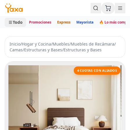
MINI CARRITO
0 productos
Todo
Promociones
Express
Mayorista
🔥 Lo más compr
Inicio
/
Hogar y Cocina
/
Muebles
/
Muebles de Recámara
/
Camas
/
Estructuras y Bases
/
Estructuras y Bases
4 CUOTAS CON ALIADOS