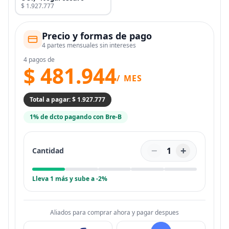
$ 1.927.777
Precio y formas de pago
4 partes mensuales sin intereses
4 pagos de
$ 481.944
/ MES
Total a pagar: $ 1.927.777
1% de dcto pagando con Bre-B
−
+
1
Cantidad
Lleva 1 más y sube a -2%
Aliados para comprar ahora y pagar despues