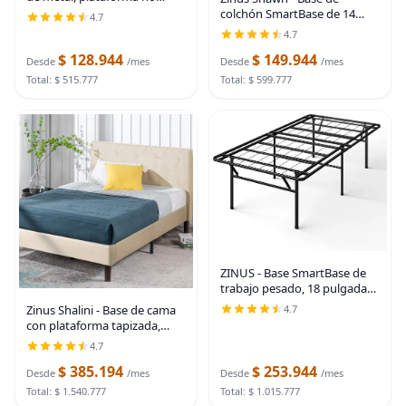
plegable, fácil montaje,
colchón SmartBase de 14
4.7
individual, 39 pulgadas de
pulgadas / Marco de cama de
4.7
ancho x 75 pulgadas de largo
plataforma / Reemplazo de
x 14 pulgadas de
$ 128.944
$ 149.944
somier / Silencioso sin ruido /
Desde
/mes
Desde
/mes
Máximo
Total: $ 515.777
Total: $ 599.777
ZINUS - Base SmartBase de
trabajo pesado, 18 pulgadas,
marco metálico, sin somier,
4.7
Zinus Shalini - Base de cama
resistente, con espacio
con plataforma tapizada,
debajo, tamaño individual
base de colchón, soporte de
4.7
listones de madera, no
$ 385.194
$ 253.944
necesita somier, de fácil
Desde
/mes
Desde
/mes
montaje, color
Total: $ 1.540.777
Total: $ 1.015.777