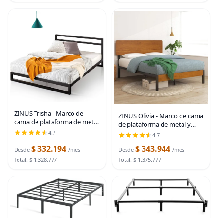
ZINUS Trisha - Marco de
ZINUS Olivia - Marco de cama
cama de plataforma de metal
de plataforma de metal y
de 7 pulgadas con cabecero,
bambú, no necesita somier,
4.7
4.7
soporte de listones de
soporte de listones de
madera, no necesita somier,
$ 332.194
$ 343.944
madera, fácil de montar,
Desde
/mes
Desde
/mes
fácil montaje,
tamaño individual
Total: $ 1.328.777
Total: $ 1.375.777