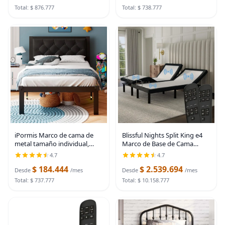
Total: $ 876.777
Total: $ 738.777
iPormis Marco de cama de
Blissful Nights Split King e4
metal tamaño individual,
Marco de Base de Cama
marco de cama de
Ajustable con Gravedad Cero,
4.7
4.7
plataforma de piel sintética
Masaje, Anti-Ronquidos,
$ 184.444
$ 2.539.694
con cabecero copetudo con
Carga USB Dual, Luz
Desde
/mes
Desde
/mes
botones, espacio debajo de
Nocturna Debajo de la
Total: $ 737.777
Total: $ 10.158.777