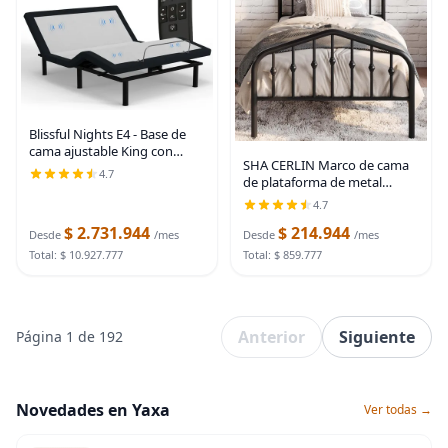
Blissful Nights E4 - Base de
cama ajustable King con
SHA CERLIN Marco de cama
masaje, anti ronquidos,
4.7
de plataforma de metal
gravedad cero, carga USB
tamaño individual con
doble, luz nocturna para
4.7
cabecero/estribo de hierro
debajo de la cama,
$ 2.731.944
$ 214.944
forjado estilo victoriano, no
Desde
/mes
Desde
/mes
requiere somier, Negro
Total: $ 10.927.777
Total: $ 859.777
Anterior
Siguiente
Página 1 de 192
Novedades en Yaxa
Ver todas →