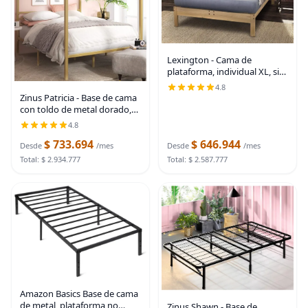
Lexington - Cama de
plataforma, individual XL, sin
terminar
4.8
Zinus Patricia - Base de cama
con toldo de metal dorado,
base de colchón con soporte
4.8
de listones de acero, no
$ 733.694
$ 646.944
necesita somier, fácil montaje,
Desde
/mes
Desde
/mes
tamaño
Total: $ 2.934.777
Total: $ 2.587.777
Amazon Basics Base de cama
de metal, plataforma no
Zinus Shawn - Base de