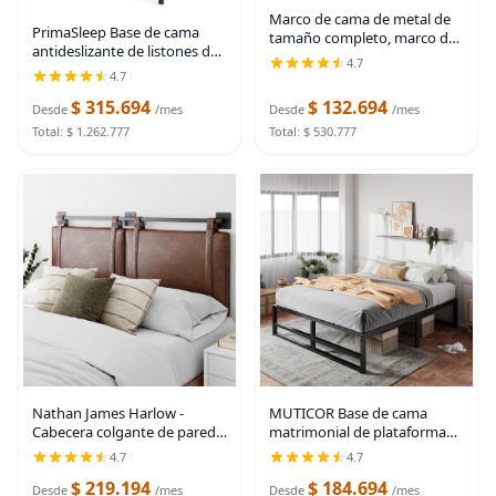
Marco de cama de metal de
PrimaSleep Base de cama
tamaño completo, marco de
antideslizante de listones de
cama resistente de 7
4.7
acero resistente de 18
pulgadas, soporte de 9 patas
4.7
pulgadas, base de cama de
para somier y base de
$ 315.694
$ 132.694
plataforma de fácil montaje,
Desde
/mes
Desde
/mes
colchón, 3000 libras,
base de colchón
Total: $ 1.262.777
Total: $ 530.777
Nathan James Harlow -
MUTICOR Base de cama
Cabecera colgante de pared
matrimonial de plataforma
moderna, tamaño Queen,
de metal de 14 pulgadas con
4.7
4.7
piel sintética marrón
fuerte soporte de listones de
$ 219.194
$ 184.694
acero, suficiente espacio de
Desde
/mes
Desde
/mes