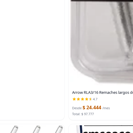
Arrow RLA3/16 Remaches largos de 
4.7
$ 24.444
Desde
/mes
Total: $ 97.777