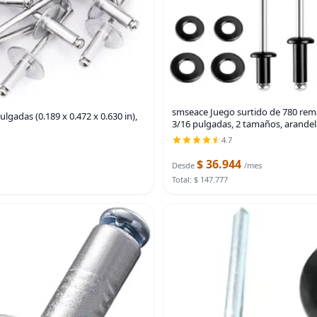
smseace Juego surtido de 780 rem
gadas (0.189 x 0.472 x 0.630 in),
3/16 pulgadas, 2 tamaños, arandel
4.7
$ 36.944
Desde
/mes
Total: $ 147.777