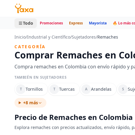
MINI CARRITO
0 productos
Todo
Promociones
Express
Mayorista
🔥 Lo más 
Inicio
/
Industrial y Científico
/
Sujetadores
/
Remaches
CATEGORÍA
Comprar Remaches en Co
Compra remaches en Colombia con envío rápido y pa
TAMBIÉN EN SUJETADORES
Tornillos
Tuercas
Arandelas
Suj
T
T
A
S
+8 más
Precio de Remaches en Colombia
Explora remaches con precios actualizados, envío rápido, p