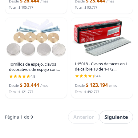
$ 26.444
$ 23.444
para colgar cuadros, acabado
Desde
/mes
Desde
/mes
pulgar, tachuelas de cabeza
de pared y madera
Total: $ 105.777
Total: $ 93.777
L15018 - Clavos de tacos en L
Tornillos de espejo, clavos
de calibre 18 de 1-1/2
decorativos de espejo con
pulgadas de longitud (caja de
tapa de latón, 1 pulgada,
4.6
4.8
1000 ct)
níquel satinado, paquete de 4
$ 30.444
$ 123.194
Círculo: 1.0 in
Desde
/mes
Desde
/mes
Total: $ 121.777
Total: $ 492.777
Anterior
Siguiente
Página 1 de 9