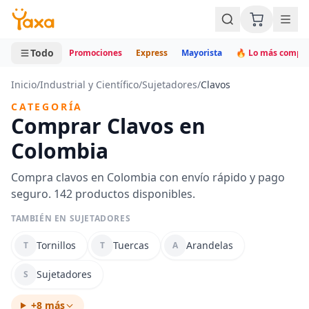
MINI CARRITO
0 productos
Todo
Promociones
Express
Mayorista
🔥 Lo más compr
Inicio
/
Industrial y Científico
/
Sujetadores
/
Clavos
CATEGORÍA
Comprar Clavos en
Colombia
Compra clavos en Colombia con envío rápido y pago
seguro. 142 productos disponibles.
TAMBIÉN EN SUJETADORES
Tornillos
Tuercas
Arandelas
T
T
A
Sujetadores
S
+8 más