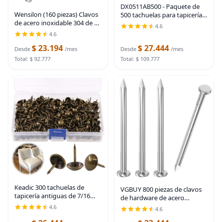
DX0511AB500 - Paquete de
Wensilon (160 piezas) Clavos
500 tachuelas para tapicería,
de acero inoxidable 304 de 1-
clavos decorativos de
4.6
1/2 pulgadas, clavos para
muebles de 7/16 pulgadas
4.6
colgar, clavos de pared,
para sillas, cabeceros y
$ 23.194
$ 27.444
espigas, clavos largos
decoración de
Desde
/mes
Desde
/mes
Total: $ 92.777
Total: $ 109.777
Keadic 300 tachuelas de
VGBUY 800 piezas de clavos
tapicería antiguas de 7/16
de hardware de acero
pulgadas, pasadores de
inoxidable - clavos de 1
4.6
4.6
bronce para muebles,
pulgada de cabeza plana
pasadores de presión para