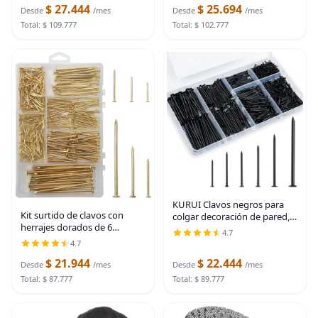
$ 27.444
$ 25.694
Surtido 6 Tamaños
Desde
/mes
Desde
/mes
Total: $ 109.777
Total: $ 102.777
KURUI Clavos negros para
Kit surtido de clavos con
colgar decoración de pared,
herrajes dorados de 6
tapices, cuadros, kit de 700
4.7
tamaños, 358 piezas,
piezas de clavos para colgar
4.7
chapado en latón, clavos
para dormitorio, baño,
$ 21.944
$ 22.444
para colgar cuadros, clavos
oficina, 6
Desde
/mes
Desde
/mes
de acabado, clavos para
Total: $ 87.777
Total: $ 89.777