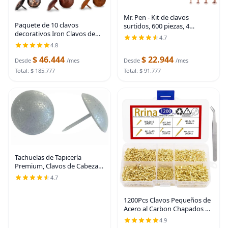
Mr. Pen - Kit de clavos
Paquete de 10 clavos
surtidos, 600 piezas, 4
decorativos Iron Clavos de
tamaños, oro rosa, clavos
4.7
0.75 pulgadas, color negro,
pequeños para colgar
4.8
acento decorativo para
cuadros, clavos de acabado,
$ 46.444
$ 22.944
mejoras del hogar, persianas
clavos de pared para
Desde
/mes
Desde
/mes
de granja, puerta de
Total: $ 185.777
Total: $ 91.777
Tachuelas de Tapicería
Premium, Clavos de Cabeza
de 1 pulgada de Diámetro,
4.7
Adorno Decorativo Grande
para Muebles (25, Peltre
1200Pcs Clavos Pequeños de
Antiguo)
Acero al Carbon Chapados en
Latón para Madera DIY Micro
4.9
Mini Clavos M1.2/1.5 Kit de