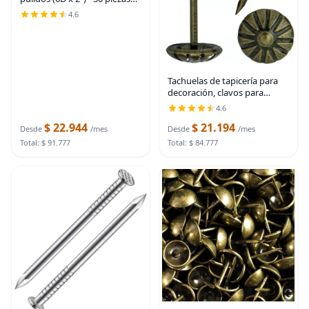
(plata)
4.6
Tachuelas de tapicería para
decoración, clavos para
tapicería decorativa, clavos
4.6
de tapicería de 7/16 pulgadas
$ 22.944
$ 21.194
para muebles decorativos de
Desde
/mes
Desde
/mes
Total: $ 91.777
Total: $ 84.777