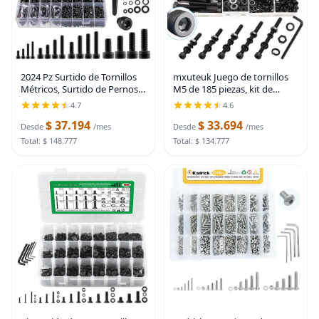
2024 Pz Surtido de Tornillos
mxuteuk Juego de tornillos
Métricos, Surtido de Pernos y
M5 de 185 piezas, kit de
Tuercas Surtido de Pernos de
tuercas, pernos y tornillos de
4.7
4.6
Máquina Métricos M2 M3 M4
cabeza hexagonal M5,
$ 37.194
$ 33.694
M5, Juego de Tornillos
pernos de acero de aleación
Desde
/mes
Desde
/mes
Hexagonales
de grado 12.9
Total: $ 148.777
Total: $ 134.777