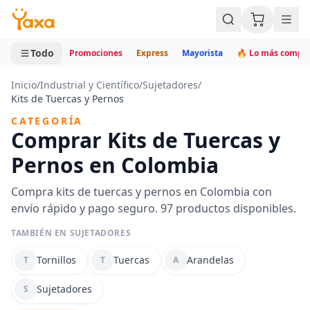
MINI CARRITO
0 productos
Todo
Promociones
Express
Mayorista
🔥 Lo más compr
Inicio
/
Industrial y Científico
/
Sujetadores
/
Kits de Tuercas y Pernos
CATEGORÍA
Comprar Kits de Tuercas y
Pernos en Colombia
Compra kits de tuercas y pernos en Colombia con
envío rápido y pago seguro. 97 productos disponibles.
TAMBIÉN EN SUJETADORES
Tornillos
Tuercas
Arandelas
T
T
A
Sujetadores
S