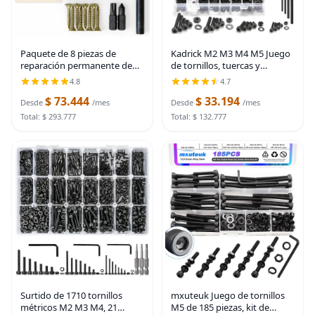
Kadrick M2 M3 M4 M5 Juego
Paquete de 8 piezas de
de tornillos, tuercas y
reparación permanente de
arandelas, Grado 12.9 Acero
agujeros para tornillos y
4.7
4.8
de aleación, Kit de pernos y
refuerzo de puerta, kit de
$ 73.444
$ 33.194
tuercas métricos de cabeza
seguridad para reparación de
Desde
/mes
Desde
/mes
hexagonal con
agujeros de
Total: $ 293.777
Total: $ 132.777
Surtido de 1710 tornillos
mxuteuk Juego de tornillos
métricos M2 M3 M4, 21
M5 de 185 piezas, kit de