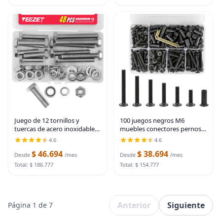
Juego de 12 tornillos y
100 juegos negros M6
tuercas de acero inoxidable
muebles conectores pernos 6
M10 de alta resistencia, juego
tamaño tornillos de
4.6
4.6
surtido de arandelas planas y
encuadernación para madera
$ 46.694
$ 38.694
de bloqueo, acero inoxidable
| Black
Desde
/mes
Desde
/mes
304
M6x20/25/30/35/40/50mm
Total: $ 186.777
Total: $ 154.777
countersunk rivet
Anterior
Siguiente
Página 1 de 7