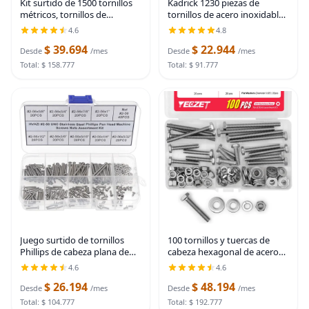
Kit surtido de 1500 tornillos
Kadrick 1230 piezas de
métricos, tornillos de
tornillos de acero inoxidable
máquina M2 M3 M4 M5 M6
304, surtido métrico M2 M3
4.6
4.8
con cerradura y arandelas
M4 M5, kit de pernos de
$ 39.694
$ 22.944
planas, acero de aleación de
cabeza hexagonal de botón
Desde
/mes
Desde
/mes
grado 10.9, kit
de 4mm-20mm con
Total: $ 158.777
Total: $ 91.777
Juego surtido de tornillos
100 tornillos y tuercas de
Phillips de cabeza plana de
cabeza hexagonal de acero
acero inoxidable #2-56 UNC y
inoxidable de 1/4-20x1, 1-
4.6
4.6
tuercas | 220PCS, 9 Sizes,
1/2", 2", 2-1/2", 3", tornillos y
$ 26.194
$ 48.194
5/32" to 1" Length, Imperial
tuercas planos y arandelas de
Desde
/mes
Desde
/mes
Total: $ 104.777
Total: $ 192.777