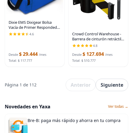
Dixie EMS Dixigear Bolsa
Vacía de Primer Respondedor
II 10.5" x 5" x 8" - Azul
Crowd Control Warehouse -
4.6
Barrera de cinturón retráctil
de montaje en pared fija
4.8
Serie CCW WMB-120 -
$ 29.444
$ 127.694
Cinturón negro y amarillo de
Desde
/mes
Desde
/mes
11 pies con caja
Total: $ 117.777
Total: $ 510.777
Anterior
Siguiente
Página 1 de 112
Novedades en Yaxa
Ver todas →
Bre-B: paga más rápido y ahorra en tu compra