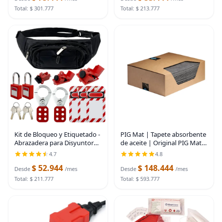
rayos UV SunShield
pulgadas
Total: $ 301.777
Total: $ 213.777
PIG Mat | Tapete absorbente
Kit de Bloqueo y Etiquetado -
de aceite | Original PIG Mat |
Abrazadera para Disyuntor
Almohadillas de alfombrilla
de Circuito, Abrazaderas de
4.8
4.7
de 15 x 20 pulgadas |
Grupo, Etiqueta, Disyuntor
$ 52.944
$ 148.444
Absorbe 11 galones por caja
Universal Multi-Pole con
Desde
/mes
Desde
/mes
| 100
Bolsa de
Total: $ 211.777
Total: $ 593.777