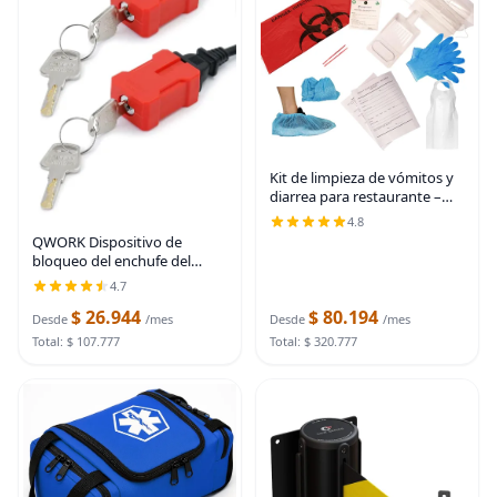
Kit de limpieza de vómitos y
diarrea para restaurante –
Cumple con OSHA | Kit de
4.8
limpieza de líquidos
QWORK Dispositivo de
corporales | Ideal para
bloqueo del enchufe del
escuelas, clínicas y
cable eléctrico, 2 paquetes de
4.7
bloqueo de enchufe de
$ 26.944
$ 80.194
seguridad, con llaves
Desde
/mes
Desde
/mes
diferentes, se ajusta a
Total: $ 107.777
Total: $ 320.777