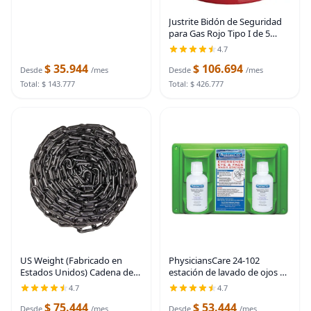
Justrite Bidón de Seguridad
para Gas Rojo Tipo I de 5
Galones para Gasolina con
4.7
Arrestallamas y Tapa de
$ 35.944
$ 106.694
Cierre Automático, Fabricado
Desde
/mes
Desde
/mes
en los Estados
Total: $ 143.777
Total: $ 426.777
US Weight (Fabricado en
PhysiciansCare 24-102
Estados Unidos) Cadena de
estación de lavado de ojos y
seguridad de plástico negro
piel para montaje en pared
4.7
4.7
de 2 pulgadas x 50 pies.
con dos botellas de 16 oz., 16-
$ 75.444
$ 53.444
Tecnología resistente a los
1/2 pulgadas de largo x 3-3/4
Desde
/mes
Desde
/mes