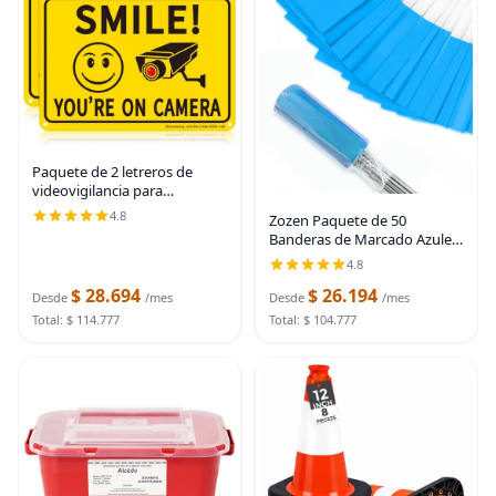
Paquete de 2 letreros de
videovigilancia para
exteriores, impresión UV de
4.8
Zozen Paquete de 50
0.040 mil, aluminio libre de
Banderas de Marcado Azules,
óxido de 10 x 7 pulgadas,
Escribibles/15 x 4 x 5
letrero de cámara
4.8
pulgadas, Banderas de Jardín
$ 28.694
$ 26.194
para Césped y Riego y
Desde
/mes
Desde
/mes
Paisajismo y Aspersores y
Total: $ 114.777
Total: $ 104.777