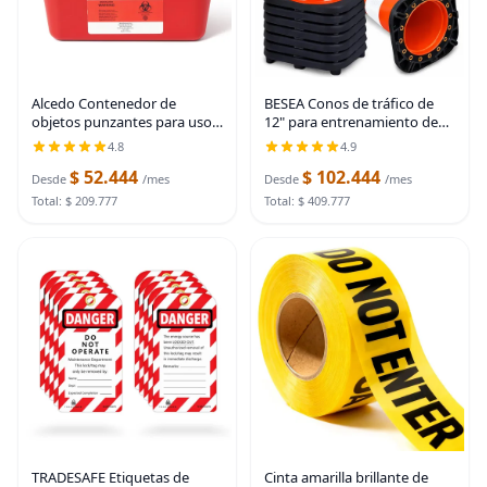
Alcedo Contenedor de
BESEA Conos de tráfico de
objetos punzantes para uso
12" para entrenamiento de
doméstico 1 galón (1
fútbol, conos deportivos,
4.8
4.9
paquete), eliminación de
conos para estacionamiento
$ 52.444
$ 102.444
agujas y jeringas
en carretera con collar
Desde
/mes
Desde
/mes
biopeligrosas
altamente
Total: $ 209.777
Total: $ 409.777
TRADESAFE Etiquetas de
Cinta amarilla brillante de