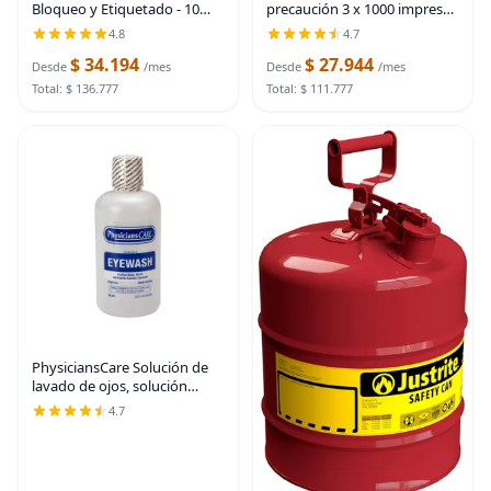
Bloqueo y Etiquetado - 10
precaución 3 x 1000 impresa
Etiquetas de Peligro No
en negro contrastante, 3
4.8
4.7
Operar con 10 Abrazaderas
pulgadas. Ancha para la
$ 34.194
$ 27.944
de Nylon, Vinilo Premium de
máxima legibilidad. Diseño
Desde
/mes
Desde
/mes
32 mil, Etiquetas
resistente.
Total: $ 136.777
Total: $ 111.777
PhysiciansCare Solución de
lavado de ojos, solución
tamponada isotónica estéril
4.7
para enjuagar e irrigar los
ojos, botella de 32 onzas