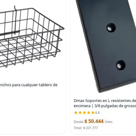
ganchos para cualquier tablero de
Dmax Soportes en L resistentes de
encimera | 3/8 pulgadas de grosor
4.8
$ 50.444
Desde
/mes
Total: $ 201.777