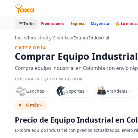
MINI CARRITO
0 productos
Todo
Promociones
Express
Mayorista
🔥 Lo más 
Inicio
/
Industrial y Científico
/
Equipo Industrial
CATEGORÍA
Comprar Equipo Industria
Compra equipo industrial en Colombia con envío ráp
EXPLORA EN EQUIPO INDUSTRIAL
Ganchos
Soportes
Arandelas
442
381
132
+6 más
Precio de Equipo Industrial en C
Explora equipo industrial con precios actualizados, envío r