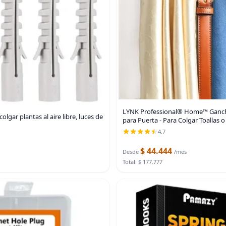
LYNK Professional® Home™ Gancho
lgar plantas al aire libre, luces de
para Puerta - Para Colgar Toallas o
4.7
$ 44.444
Desde
/mes
Total: $ 177.777