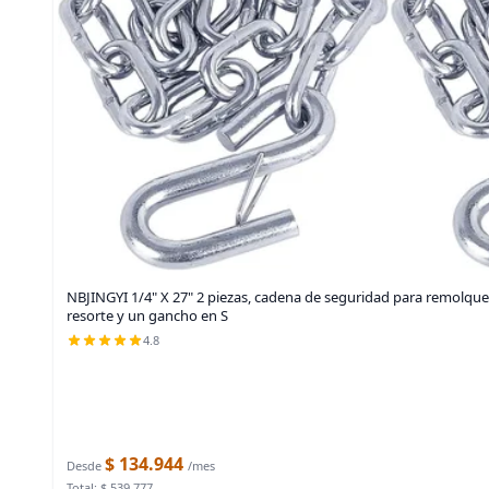
NBJINGYI 1/4" X 27" 2 piezas, cadena de seguridad para remolqu
resorte y un gancho en S
4.8
$ 134.944
Desde
/mes
Total: $ 539.777