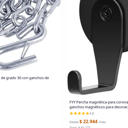
e de grado 30 con ganchos de
FYY Percha magnética para corona,
ganchos magnéticos para decorac
4.8
$ 22.944
Desde
/mes
Total: $ 91.777