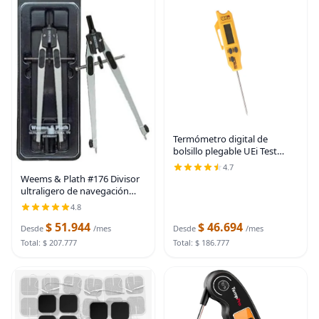
Termómetro digital de
bolsillo plegable UEi Test
Instruments PDT650
4.7
Weems & Plath #176 Divisor
ultraligero de navegación
marina
4.8
$ 51.944
$ 46.694
Desde
/mes
Desde
/mes
Total: $ 207.777
Total: $ 186.777