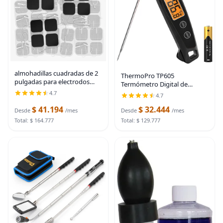
almohadillas cuadradas de 2
ThermoPro TP605
pulgadas para electrodos
Termómetro Digital de
(paquete de 48). Almohadillas
Lectura Instantánea para
4.7
4.7
para terapia de estimulación
Carne para Cocinar,
eléctrica nerviosa
$ 41.194
$ 32.444
Termómetro de Alimentos
Desde
/mes
Desde
/mes
transcutánea
Impermeable con
Total: $ 164.777
Total: $ 129.777
Retroiluminación y