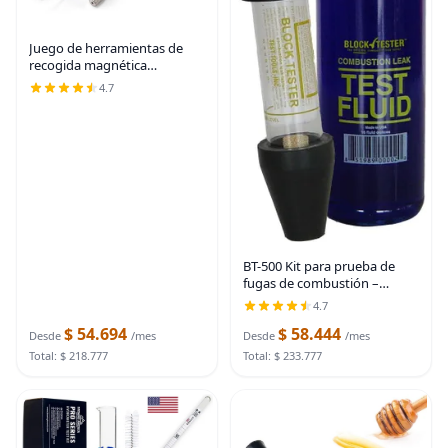
Juego de herramientas de
recogida magnética
telescópica, telescopio de
4.7
espejo de inspección, linterna
LED, accesorios geniales para
hombres, regalo
BT-500 Kit para prueba de
fugas de combustión –
fabricado en EE. UU.
4.7
$ 54.694
$ 58.444
Desde
/mes
Desde
/mes
Total: $ 218.777
Total: $ 233.777