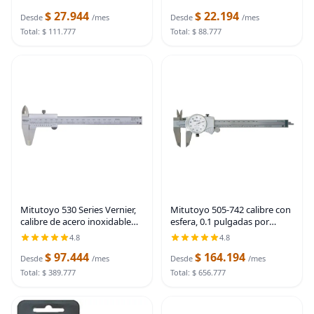
de cobre flexibles de
20g 50g 100g, peso pequeño
$ 27.944
$ 22.194
envoltura completa 5 piezas
de acero al carbono para
Desde
/mes
Desde
/mes
para pruebas
báscula digital,
Total: $ 111.777
Total: $ 88.777
Mitutoyo 530 Series Vernier,
Mitutoyo 505-742 calibre con
calibre de acero inoxidable
esfera, 0.1 pulgadas por
métrico para mediciones de
revolución, rango de 0 a 6
4.8
4.8
profundidad, interior, exterior
pulgadas, precisión de 0.001
$ 97.444
$ 164.194
y espacios., 1 | acero
pulgadas | Ultra-smooth
Desde
/mes
Desde
/mes
inoxidable
sliding, shock
Total: $ 389.777
Total: $ 656.777