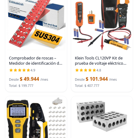
Comprobador de roscas –
Klein Tools CL120VP Kit de
Medidor de identificación de
prueba de voltaje eléctrico
tuercas y pernos a prueba de
con medidor de abrazadera,
4.9
4.8
óxido con pernos SUS304 de
tres probadores, cables de
$ 49.944
$ 101.944
grado profesional y base de
prueba, bolsa y baterías
Desde
/mes
Desde
/mes
aluminio
Total: $ 199.777
Total: $ 407.777