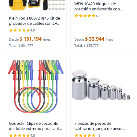
WEN 10423 bloques de
precisión endurecida con
acero de 3 x 2 x 1 pulgada,
4.8
Klein Tools 80072 RJ45 Kit de
paquete de dos
probador de cables con LAN
Scout Jr. 2, herramienta de
4.9
crimpadora coaxial,
$ 151.194
$ 33.944
pelacables, cortador y
Desde
/mes
Desde
/mes
paquete de 50
Total: $ 604.777
Total: $ 135.777
Goupchn Clips de cocodrilo
7 piezas de pesos de
de doble extremo para cables
calibración, juego de pesos
de prueba eléctrica con clips
para báscula 1g 2g 5g 10g
4.8
4.8