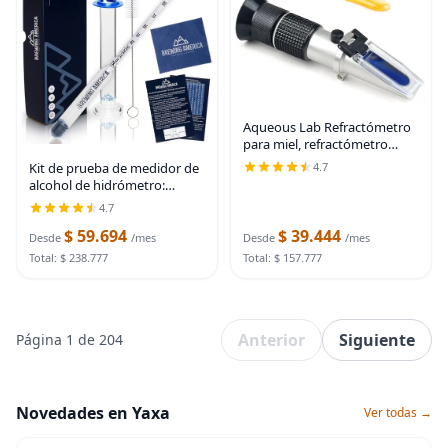
Aqueous Lab Refractómetro
para miel, refractómetro
rango de escala 58-90%
Kit de prueba de medidor de
4.7
alcohol de hidrómetro:
alcohol destilado fabricado
4.7
en Estados Unidos 0-200
$ 59.694
$ 39.444
Proof Pro Series Probador de
Desde
/mes
Desde
/mes
alcoholímetro
Total: $ 238.777
Total: $ 157.777
Anterior
Siguiente
Página 1 de 204
Novedades en Yaxa
Ver todas →