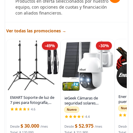
Productos en oferta seleccionados por nuestro
equipo, con opciones de cuotas y financiación
con aliados financieros.
Ver todas las promociones →
-49%
-30%
Energiz
EMART Soporte de luz de
ieGeek Cámaras de
puente 
7 pies para fotografía,
seguridad solares
auto, ca
soporte de trípode
inalámbricas para
Nuevo
4.6
Nuevo
automot
portátil para fotos y
exteriores, cámara WiFi 2K
para arr
4.4
video, paquete de 2
para sistema de
muertas
soportes de iluminación
seguridad del hogar,
$ 30.000
$ 52.975
$
bolsa d
Desde
/mes
Desde
/mes
Desde
con funda de
cámara de vigilancia
Total: $ 120.000
Total: $ 211.900
Total: $ 