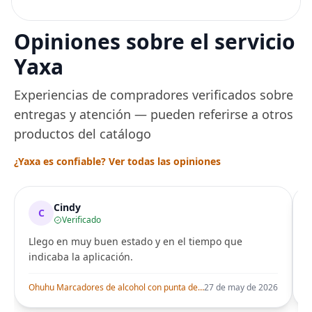
precisión, 1500 vatios,
sin BPA, inoxidable,
capacidad de 7 tazas,
Opiniones sobre el servicio
ajuste de temperatura
de Acero
Yaxa
Experiencias de compradores verificados sobre
entregas y atención — pueden referirse a otros
productos del catálogo
¿Yaxa es confiable? Ver todas las opiniones
Cindy
C
Verificado
Llego en muy buen estado y en el tiempo que
indicaba la aplicación.
i
Ohuhu Marcadores de alcohol con punta de pincel – Juego de marcadores artísticos de doble punta con certificación AP para artistas adultos
27 de may de 2026