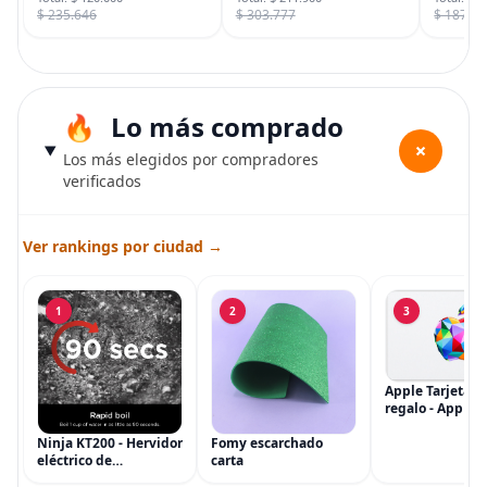
$ 235.646
$ 303.777
$ 187.7
Lo más comprado
+
Los más elegidos por compradores
verificados
Ver rankings por ciudad →
1
2
3
Apple Tarjeta d
regalo - App Sto
iTunes, iPhone, 
AirPods, MacBo
Ninja KT200 - Hervidor
Fomy escarchado
accesorios y má
eléctrico de
carta
(eGift)
temperatura de