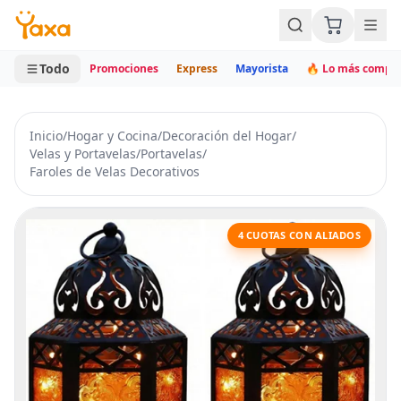
MINI CARRITO
0 productos
Todo
Promociones
Express
Mayorista
🔥 Lo más compr
Inicio
/
Hogar y Cocina
/
Decoración del Hogar
/
Velas y Portavelas
/
Portavelas
/
Faroles de Velas Decorativos
4 CUOTAS CON ALIADOS