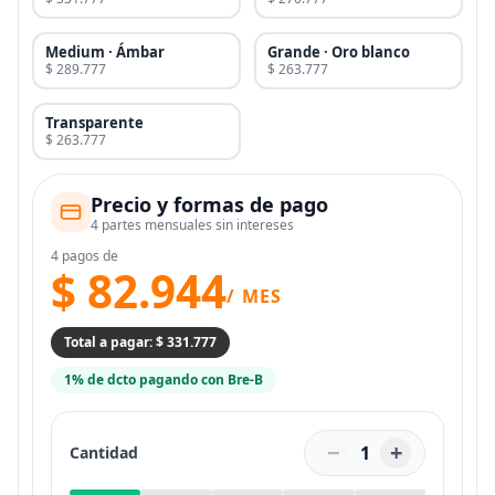
Medium · Ámbar
Grande · Oro blanco
$ 289.777
$ 263.777
Transparente
$ 263.777
Precio y formas de pago
4 partes mensuales sin intereses
4 pagos de
$ 82.944
/ MES
Total a pagar: $ 331.777
1% de dcto pagando con Bre-B
−
+
1
Cantidad