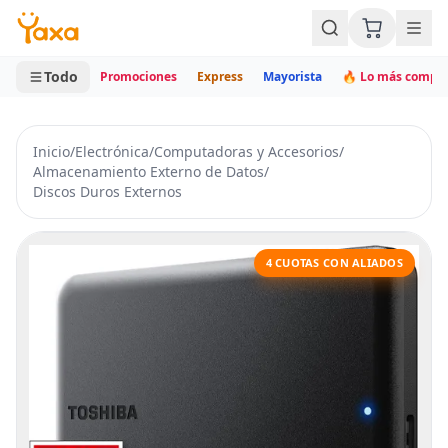
MINI CARRITO
0 productos
Todo
Promociones
Express
Mayorista
🔥 Lo más compr
Inicio
/
Electrónica
/
Computadoras y Accesorios
/
Almacenamiento Externo de Datos
/
Discos Duros Externos
4 CUOTAS CON ALIADOS