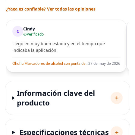
¿Yaxa es confiable? Ver todas las opiniones
Cindy
C
Verificado
Llego en muy buen estado y en el tiempo que
indicaba la aplicación.
i
Ohuhu Marcadores de alcohol con punta de pincel – Juego de marcadores artísticos de doble punta con certificación AP para artistas adultos
27 de may de 2026
Información clave del
+
producto
Especificaciones técnicas
+