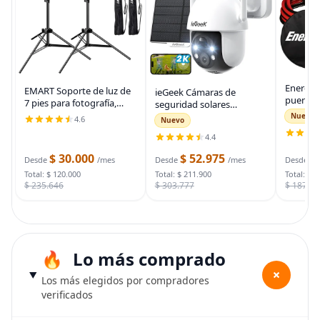
Energiz
EMART Soporte de luz de
ieGeek Cámaras de
puente 
7 pies para fotografía,
seguridad solares
auto, ca
soporte de trípode
inalámbricas para
Nuevo
4.6
Nuevo
automot
portátil para fotos y
exteriores, cámara WiFi 2K
para arr
4.4
video, paquete de 2
para sistema de
muertas
soportes de iluminación
seguridad del hogar,
$ 30.000
$ 52.975
$
bolsa d
Desde
/mes
Desde
/mes
Desde
con funda de
cámara de vigilancia
Total: $ 120.000
Total: $ 211.900
Total: $ 
$ 235.646
$ 303.777
$ 187.7
Lo más comprado
+
Los más elegidos por compradores
verificados