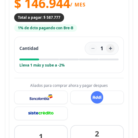
$ 146.944
/ MES
Total a pagar: $ 587.777
1% de dcto pagando con Bre-B
−
+
1
Cantidad
Lleva 1 más y sube a -2%
Aliados para comprar ahora y pagar despues
2
1