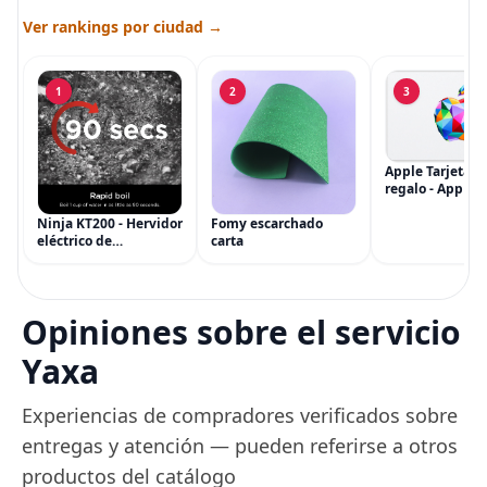
Ver rankings por ciudad →
1
2
3
Apple Tarjeta d
regalo - App Sto
iTunes, iPhone, 
AirPods, MacBo
Ninja KT200 - Hervidor
Fomy escarchado
accesorios y má
eléctrico de
carta
(eGift)
temperatura de
precisión, 1500 vatios,
sin BPA, inoxidable,
capacidad de 7 tazas,
Opiniones sobre el servicio
ajuste de temperatura
de Acero
Yaxa
Experiencias de compradores verificados sobre
entregas y atención — pueden referirse a otros
productos del catálogo