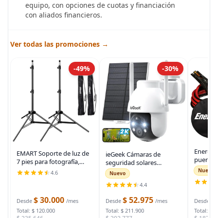
equipo, con opciones de cuotas y financiación
con aliados financieros.
Ver todas las promociones →
-49%
-30%
Energiz
EMART Soporte de luz de
ieGeek Cámaras de
puente 
7 pies para fotografía,
seguridad solares
auto, ca
soporte de trípode
inalámbricas para
Nuevo
4.6
Nuevo
automot
portátil para fotos y
exteriores, cámara WiFi 2K
para arr
4.4
video, paquete de 2
para sistema de
muertas
soportes de iluminación
seguridad del hogar,
$ 30.000
$ 52.975
$
bolsa d
Desde
/mes
Desde
/mes
Desde
con funda de
cámara de vigilancia
Total: $ 120.000
Total: $ 211.900
Total: $ 