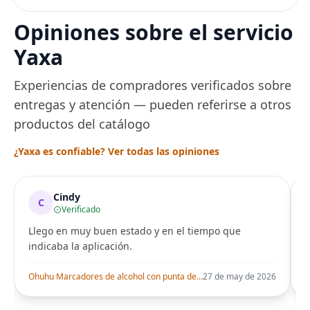
sin BPA, inoxidable,
capacidad de 7 tazas,
Opiniones sobre el servicio
ajuste de temperatura
de Acero
Yaxa
Experiencias de compradores verificados sobre
entregas y atención — pueden referirse a otros
productos del catálogo
¿Yaxa es confiable? Ver todas las opiniones
Cindy
C
Verificado
Llego en muy buen estado y en el tiempo que
indicaba la aplicación.
i
Ohuhu Marcadores de alcohol con punta de pincel – Juego de marcadores artísticos de doble punta con certificación AP para artistas adultos
27 de may de 2026