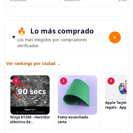
$ 235.646
$ 303.777
$ 187.7
Lo más comprado
+
Los más elegidos por compradores
verificados
Ver rankings por ciudad →
1
2
3
Apple Tarjeta d
regalo - App Sto
iTunes, iPhone, 
AirPods, MacBo
Ninja KT200 - Hervidor
Fomy escarchado
accesorios y má
eléctrico de
carta
(eGift)
temperatura de
precisión, 1500 vatios,