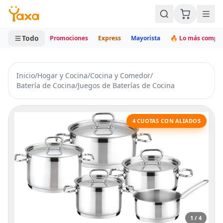
MINI CARRITO
0 productos
Todo
Promociones
Express
Mayorista
🔥 Lo más compr
Inicio
/
Hogar y Cocina
/
Cocina y Comedor
/
Batería de Cocina
/
Juegos de Baterías de Cocina
4 CUOTAS CON ALIADOS
1 / 4