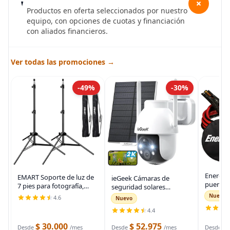
+
Productos en oferta seleccionados por nuestro
equipo, con opciones de cuotas y financiación
con aliados financieros.
Ver todas las promociones →
-49%
-30%
Energiz
EMART Soporte de luz de
ieGeek Cámaras de
puente 
7 pies para fotografía,
seguridad solares
auto, ca
soporte de trípode
inalámbricas para
Nuevo
4.6
Nuevo
automot
portátil para fotos y
exteriores, cámara WiFi 2K
para arr
4.4
video, paquete de 2
para sistema de
muertas
soportes de iluminación
seguridad del hogar,
$ 30.000
$ 52.975
$
bolsa d
Desde
/mes
Desde
/mes
Desde
con funda de