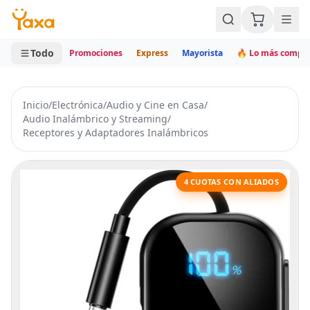
MINI CARRITO
0 productos
Todo
Promociones
Express
Mayorista
🔥 Lo más compr
Inicio
/
Electrónica
/
Audio y Cine en Casa
/
Audio Inalámbrico y Streaming
/
Receptores y Adaptadores Inalámbricos
4 CUOTAS CON ALIADOS