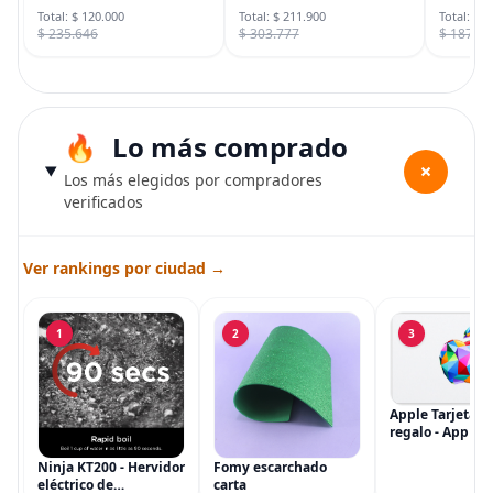
cámara de vigilancia
Total: $ 120.000
Total: $ 211.900
Total: $ 
$ 235.646
$ 303.777
$ 187.7
Lo más comprado
+
Los más elegidos por compradores
verificados
Ver rankings por ciudad →
1
2
3
Apple Tarjeta d
regalo - App Sto
iTunes, iPhone, 
AirPods, MacBo
Ninja KT200 - Hervidor
Fomy escarchado
accesorios y má
eléctrico de
carta