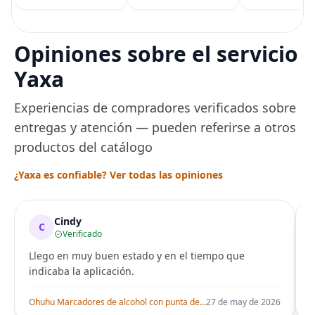
(eGift)
temperatura de
precisión, 1500 vatios,
sin BPA, inoxidable,
capacidad de 7 tazas,
Opiniones sobre el servicio
ajuste de temperatura
de Acero
Yaxa
Experiencias de compradores verificados sobre
entregas y atención — pueden referirse a otros
productos del catálogo
¿Yaxa es confiable? Ver todas las opiniones
Cindy
C
Verificado
Llego en muy buen estado y en el tiempo que
indicaba la aplicación.
i
Ohuhu Marcadores de alcohol con punta de pincel – Juego de marcadores artísticos de doble punta con certificación AP para artistas adultos
27 de may de 2026