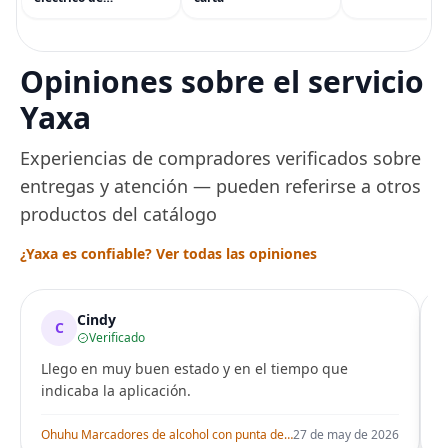
(eGift)
temperatura de
precisión, 1500 vatios,
sin BPA, inoxidable,
capacidad de 7 tazas,
Opiniones sobre el servicio
ajuste de temperatura
de Acero
Yaxa
Experiencias de compradores verificados sobre
entregas y atención — pueden referirse a otros
productos del catálogo
¿Yaxa es confiable? Ver todas las opiniones
Cindy
C
Verificado
Llego en muy buen estado y en el tiempo que
indicaba la aplicación.
i
Ohuhu Marcadores de alcohol con punta de pincel – Juego de marcadores artísticos de doble punta con certificación AP para artistas adultos
27 de may de 2026