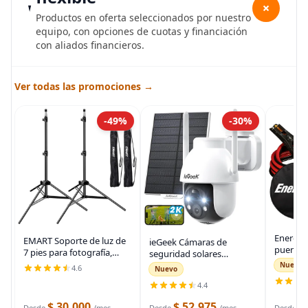
+
Productos en oferta seleccionados por nuestro
equipo, con opciones de cuotas y financiación
con aliados financieros.
Ver todas las promociones →
-49%
-30%
Energiz
EMART Soporte de luz de
ieGeek Cámaras de
puente 
7 pies para fotografía,
seguridad solares
auto, ca
soporte de trípode
inalámbricas para
Nuevo
4.6
Nuevo
automot
portátil para fotos y
exteriores, cámara WiFi 2K
para arr
4.4
video, paquete de 2
para sistema de
muertas
soportes de iluminación
seguridad del hogar,
$ 30.000
$ 52.975
$
Desde
/mes
Desde
/mes
Desde