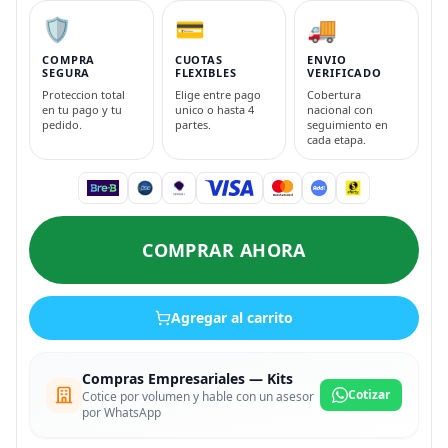
🛡️
💳
🚚
COMPRA
CUOTAS
ENVIO
SEGURA
FLEXIBLES
VERIFICADO
Proteccion total
Elige entre pago
Cobertura
en tu pago y tu
unico o hasta 4
nacional con
pedido.
partes.
seguimiento en
cada etapa.
COMPRAR AHORA
Agregar al carrito
Compras Empresariales — Kits
Cotizar
Cotice por volumen y hable con un asesor
por WhatsApp