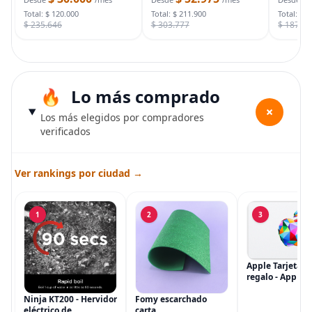
bolsa d
con funda de
cámara de vigilancia
Total: $ 120.000
Total: $ 211.900
Total: $ 
$ 235.646
$ 303.777
$ 187.7
Lo más comprado
+
Los más elegidos por compradores
verificados
Ver rankings por ciudad →
1
2
3
Apple Tarjeta d
regalo - App Sto
iTunes, iPhone, 
AirPods, MacBo
Ninja KT200 - Hervidor
Fomy escarchado
accesorios y má
eléctrico de
carta