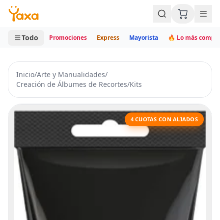
MINI CARRITO
0 productos
Todo
Promociones
Express
Mayorista
🔥 Lo más compr
Inicio
/
Arte y Manualidades
/
Creación de Álbumes de Recortes
/
Kits
4 CUOTAS CON ALIADOS