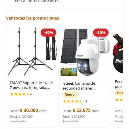
con aliados financieros.
Ver todas las promociones →
-49%
-30%
Energiz
EMART Soporte de luz de
ieGeek Cámaras de
puente 
7 pies para fotografía,
seguridad solares
auto, ca
soporte de trípode
inalámbricas para
Nuevo
4.6
Nuevo
automot
portátil para fotos y
exteriores, cámara WiFi 2K
para arr
4.4
video, paquete de 2
para sistema de
muertas
soportes de iluminación
seguridad del hogar,
$ 30.000
$ 52.975
$
bolsa d
Desde
/mes
Desde
/mes
Desde
con funda de
cámara de vigilancia
Total: $ 120.000
Total: $ 211.900
Total: $ 
$ 235.646
$ 303.777
$ 187.7