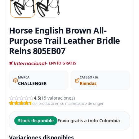
Horse English Brown All-
Purpose Trail Leather Bridle
Reins 805EB07
- ENVÍO GRATIS
MARCA
CATEGORIA
CHALLENGER
Riendas
4.5
(15 valoraciones)
Valoraciones del producto en su marketplace de origen
Stock disponible
Envio gratis a todo Colombia
Variaciones disponibles