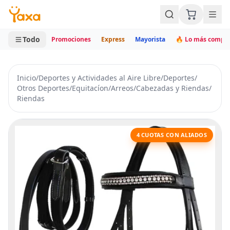
MINI CARRITO
0 productos
Todo
Promociones
Express
Mayorista
🔥 Lo más compr
Inicio
/
Deportes y Actividades al Aire Libre
/
Deportes
/
Otros Deportes
/
Equitacíon
/
Arreos
/
Cabezadas y Riendas
/
Riendas
4 CUOTAS CON ALIADOS