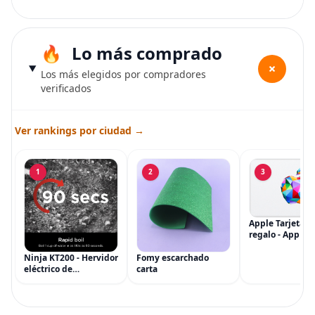
Lo más comprado
+
Los más elegidos por compradores
verificados
Ver rankings por ciudad →
1
2
3
Apple Tarjeta d
regalo - App Sto
iTunes, iPhone, 
AirPods, MacBo
Ninja KT200 - Hervidor
Fomy escarchado
accesorios y má
eléctrico de
carta
(eGift)
temperatura de
precisión, 1500 vatios,
sin BPA, inoxidable,
capacidad de 7 tazas,