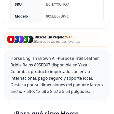
SKU
B0H7YXGHQ7
Modelo
805EB07BK-C
¿Buscas un regalo?
Ver ›
Giftcards de tus marcas favoritas
Horse English Brown All-Purpose Trail Leather
Bridle Reins 805EB07 disponible en Yaxa
Colombia: producto importado con envío
internacional, pago seguro y soporte local.
Destaca por su dimensiones del paquete largo x
ancho x alto: 12.68 x 8.62 x 5.63 pulgadas.
¿Para qué sirve Horse