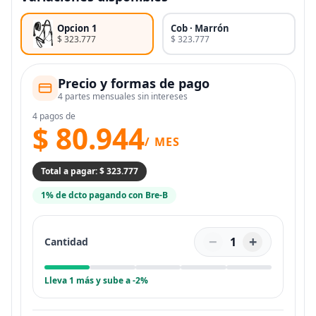
Opcion 1
Cob · Marrón
$ 323.777
$ 323.777
Precio y formas de pago
4 partes mensuales sin intereses
4 pagos de
$ 80.944
/ MES
Total a pagar: $ 323.777
1% de dcto pagando con Bre-B
−
+
1
Cantidad
Lleva 1 más y sube a -2%