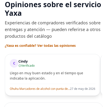
Opiniones sobre el servicio
ajuste de temperatura
de Acero
Yaxa
Experiencias de compradores verificados sobre
entregas y atención — pueden referirse a otros
productos del catálogo
¿Yaxa es confiable? Ver todas las opiniones
Cindy
C
Verificado
Llego en muy buen estado y en el tiempo que
indicaba la aplicación.
i
Ohuhu Marcadores de alcohol con punta de pincel – Juego de marcadores artísticos de doble punta con certificación AP para artistas adultos
27 de may de 2026