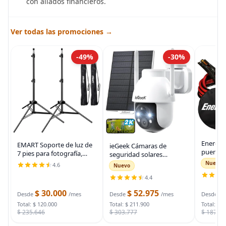
con aliados financieros.
Ver todas las promociones →
-49%
-30%
Energiz
EMART Soporte de luz de
ieGeek Cámaras de
puente 
7 pies para fotografía,
seguridad solares
auto, ca
soporte de trípode
inalámbricas para
Nuevo
4.6
Nuevo
automot
portátil para fotos y
exteriores, cámara WiFi 2K
para arr
4.4
video, paquete de 2
para sistema de
muertas
soportes de iluminación
seguridad del hogar,
$ 30.000
$ 52.975
$
bolsa d
Desde
/mes
Desde
/mes
Desde
con funda de
cámara de vigilancia
Total: $ 120.000
Total: $ 211.900
Total: $ 
$ 235.646
$ 303.777
$ 187.7