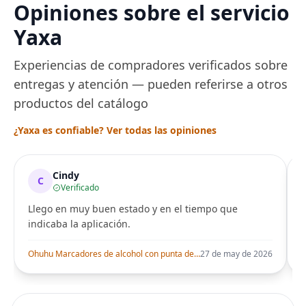
Opiniones sobre el servicio
ajuste de temperatura
de Acero
Yaxa
Experiencias de compradores verificados sobre
entregas y atención — pueden referirse a otros
productos del catálogo
¿Yaxa es confiable? Ver todas las opiniones
Cindy
C
Verificado
Llego en muy buen estado y en el tiempo que
indicaba la aplicación.
i
Ohuhu Marcadores de alcohol con punta de pincel – Juego de marcadores artísticos de doble punta con certificación AP para artistas adultos
27 de may de 2026