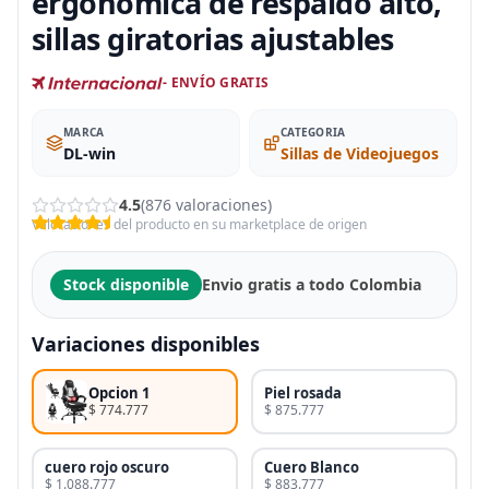
ergonómica de respaldo alto,
sillas giratorias ajustables
- ENVÍO GRATIS
MARCA
CATEGORIA
DL-win
Sillas de Videojuegos
4.5
(876 valoraciones)
Valoraciones del producto en su marketplace de origen
Stock disponible
Envio gratis a todo Colombia
Variaciones disponibles
Opcion 1
Piel rosada
$ 774.777
$ 875.777
cuero rojo oscuro
Cuero Blanco
$ 1.088.777
$ 883.777