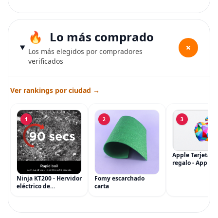
Lo más comprado
+
Los más elegidos por compradores
verificados
Ver rankings por ciudad →
1
2
3
Apple Tarjeta d
regalo - App Sto
iTunes, iPhone, 
AirPods, MacBo
Ninja KT200 - Hervidor
Fomy escarchado
accesorios y má
eléctrico de
carta
(eGift)
temperatura de
precisión, 1500 vatios,
sin BPA, inoxidable,
capacidad de 7 tazas,