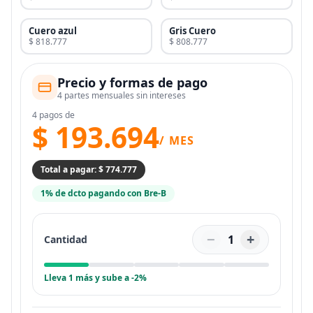
Cuero azul
Gris Cuero
$ 818.777
$ 808.777
Precio y formas de pago
4 partes mensuales sin intereses
4 pagos de
$ 193.694
/ MES
Total a pagar: $ 774.777
1% de dcto pagando con Bre-B
−
+
1
Cantidad
Lleva 1 más y sube a -2%