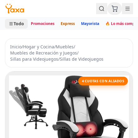
MINI CARRITO
0 productos
Todo
Promociones
Express
Mayorista
🔥 Lo más compr
Inicio
/
Hogar y Cocina
/
Muebles
/
Muebles de Recreación y Juegos
/
Sillas para Videojuegos
/
Sillas de Videojuegos
4 CUOTAS CON ALIADOS