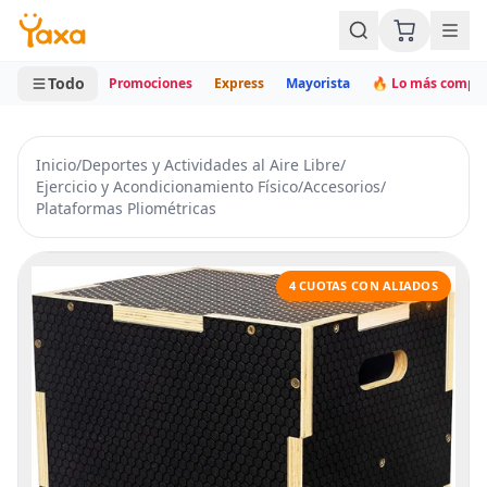
MINI CARRITO
0 productos
Todo
Promociones
Express
Mayorista
🔥 Lo más compr
Inicio
/
Deportes y Actividades al Aire Libre
/
Ejercicio y Acondicionamiento Físico
/
Accesorios
/
Plataformas Pliométricas
4 CUOTAS CON ALIADOS