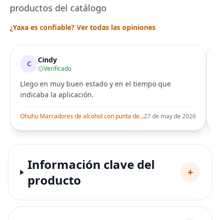
productos del catálogo
¿Yaxa es confiable? Ver todas las opiniones
Cindy
C
Verificado
Llego en muy buen estado y en el tiempo que
indicaba la aplicación.
i
Ohuhu Marcadores de alcohol con punta de pincel – Juego de marcadores artísticos de doble punta con certificación AP para artistas adultos
27 de may de 2026
Información clave del
+
producto