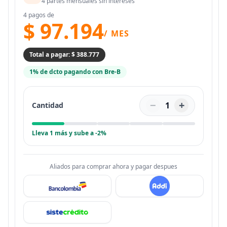
4 partes mensuales sin intereses
4 pagos de
$ 97.194
/ MES
Total a pagar: $ 388.777
1% de dcto pagando con Bre-B
−
+
1
Cantidad
Lleva 1 más y sube a -2%
Aliados para comprar ahora y pagar despues