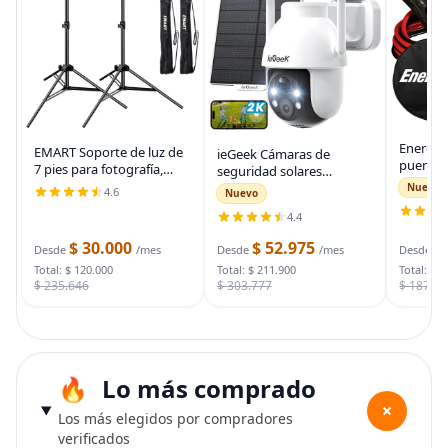
Energiz
EMART Soporte de luz de
ieGeek Cámaras de
puente 
7 pies para fotografía,
seguridad solares
auto, ca
soporte de trípode
inalámbricas para
Nuevo
4.6
Nuevo
automot
portátil para fotos y
exteriores, cámara WiFi 2K
para arr
4.4
video, paquete de 2
para sistema de
muertas
soportes de iluminación
seguridad del hogar,
$ 30.000
$ 52.975
$
bolsa d
Desde
/mes
Desde
/mes
Desde
con funda de
cámara de vigilancia
Total: $ 120.000
Total: $ 211.900
Total: $ 
$ 235.646
$ 303.777
$ 187.7
Lo más comprado
+
Los más elegidos por compradores
verificados