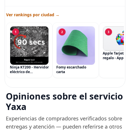
Ver rankings por ciudad →
1
2
3
Apple Tarjeta d
regalo - App Sto
iTunes, iPhone, 
AirPods, MacBo
Ninja KT200 - Hervidor
Fomy escarchado
accesorios y má
eléctrico de
carta
(eGift)
temperatura de
precisión, 1500 vatios,
sin BPA, inoxidable,
capacidad de 7 tazas,
Opiniones sobre el servicio
ajuste de temperatura
de Acero
Yaxa
Experiencias de compradores verificados sobre
entregas y atención — pueden referirse a otros