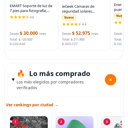
Energiz
EMART Soporte de luz de
ieGeek Cámaras de
puente 
7 pies para fotografía,
seguridad solares
auto, ca
soporte de trípode
inalámbricas para
Nuevo
4.6
Nuevo
automot
portátil para fotos y
exteriores, cámara WiFi 2K
para arr
4.4
video, paquete de 2
para sistema de
muertas
soportes de iluminación
seguridad del hogar,
$ 30.000
$ 52.975
$
bolsa d
Desde
/mes
Desde
/mes
Desde
con funda de
cámara de vigilancia
Total: $ 120.000
Total: $ 211.900
Total: $ 
$ 235.646
$ 303.777
$ 187.7
Lo más comprado
+
Los más elegidos por compradores
verificados
Ver rankings por ciudad →
1
2
3