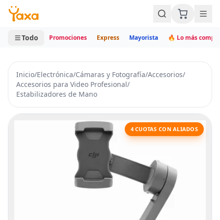
MINI CARRITO
0 productos
Todo
Promociones
Express
Mayorista
🔥 Lo más compr
Inicio
/
Electrónica
/
Cámaras y Fotografía
/
Accesorios
/
Accesorios para Video Profesional
/
Estabilizadores de Mano
4 CUOTAS CON ALIADOS