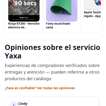
Apple Tarjeta d
regalo - App Sto
iTunes, iPhone, 
AirPods, MacBo
Ninja KT200 - Hervidor
Fomy escarchado
accesorios y má
eléctrico de
carta
(eGift)
temperatura de
precisión, 1500 vatios,
sin BPA, inoxidable,
capacidad de 7 tazas,
Opiniones sobre el servicio
ajuste de temperatura
de Acero
Yaxa
Experiencias de compradores verificados sobre
entregas y atención — pueden referirse a otros
productos del catálogo
¿Yaxa es confiable? Ver todas las opiniones
Cindy
C