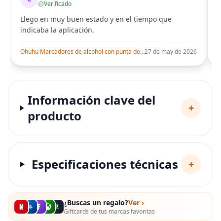
Verificado
Llego en muy buen estado y en el tiempo que
indicaba la aplicación.
i
Ohuhu Marcadores de alcohol con punta de pincel – Juego de marcadores artísticos de doble punta con certificación AP para artistas adultos
27 de may de 2026
Información clave del
+
producto
Especificaciones técnicas
+
¿Buscas un regalo?
Ver ›
Giftcards de tus marcas favoritas