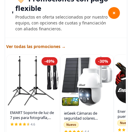
flexible
+
Productos en oferta seleccionados por nuestro
equipo, con opciones de cuotas y financiación
con aliados financieros.
Ver todas las promociones →
-49%
-30%
Energiz
EMART Soporte de luz de
ieGeek Cámaras de
puente 
7 pies para fotografía,
seguridad solares
auto, ca
soporte de trípode
inalámbricas para
Nuevo
4.6
Nuevo
automot
portátil para fotos y
exteriores, cámara WiFi 2K
para arr
4.4