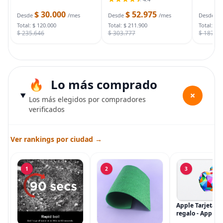
video, paquete de 2
para sistema de
muertas
soportes de iluminación
seguridad del hogar,
$ 30.000
$ 52.975
$
bolsa d
Desde
/mes
Desde
/mes
Desde
con funda de
cámara de vigilancia
Total: $ 120.000
Total: $ 211.900
Total: $ 
$ 235.646
$ 303.777
$ 187.7
Lo más comprado
+
Los más elegidos por compradores
verificados
Ver rankings por ciudad →
1
2
3
Apple Tarjeta d
regalo - App Sto
iTunes, iPhone, 