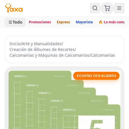
MINI CARRITO
0 productos
Todo
Promociones
Express
Mayorista
🔥 Lo más compr
Inicio
/
Arte y Manualidades
/
Creación de Álbumes de Recortes
/
Calcomanías y Máquinas de Calcomanías
/
Calcomanías
4 CUOTAS CON ALIADOS