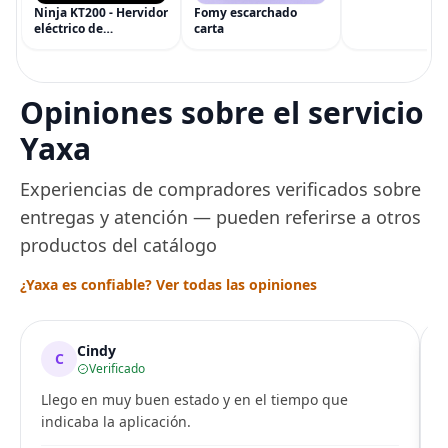
AirPods, MacBo
Ninja KT200 - Hervidor
Fomy escarchado
accesorios y má
eléctrico de
carta
(eGift)
temperatura de
precisión, 1500 vatios,
sin BPA, inoxidable,
capacidad de 7 tazas,
Opiniones sobre el servicio
ajuste de temperatura
de Acero
Yaxa
Experiencias de compradores verificados sobre
entregas y atención — pueden referirse a otros
productos del catálogo
¿Yaxa es confiable? Ver todas las opiniones
Cindy
C
Verificado
Llego en muy buen estado y en el tiempo que
indicaba la aplicación.
i