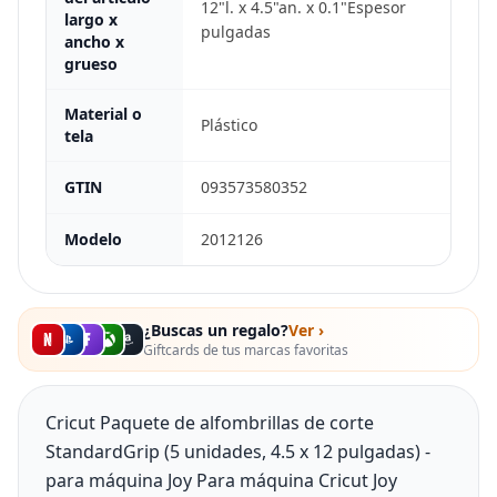
12"l. x 4.5"an. x 0.1"Espesor
largo x
pulgadas
ancho x
grueso
Material o
Plástico
tela
GTIN
093573580352
Modelo
2012126
¿Buscas un regalo?
Ver ›
Giftcards de tus marcas favoritas
Cricut Paquete de alfombrillas de corte
StandardGrip (5 unidades, 4.5 x 12 pulgadas) -
para máquina Joy Para máquina Cricut Joy