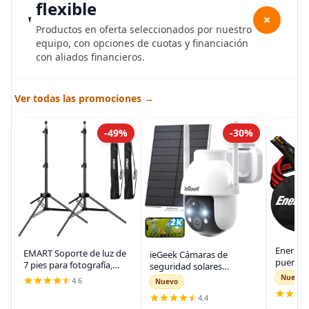
flexible
+
Productos en oferta seleccionados por nuestro
equipo, con opciones de cuotas y financiación
con aliados financieros.
Ver todas las promociones →
-49%
-30%
Energiz
EMART Soporte de luz de
ieGeek Cámaras de
puente 
7 pies para fotografía,
seguridad solares
auto, ca
soporte de trípode
inalámbricas para
Nuevo
4.6
Nuevo
automot
portátil para fotos y
exteriores, cámara WiFi 2K
para arr
4.4
video, paquete de 2
para sistema de