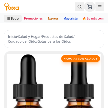
MINI CARRITO
0 productos
Todo
Promociones
Express
Mayorista
🔥 Lo más compr
Inicio
/
Salud y Hogar
/
Productos de Salud
/
Cuidado del Oído
/
Gotas para los Oídos
4 CUOTAS CON ALIADOS