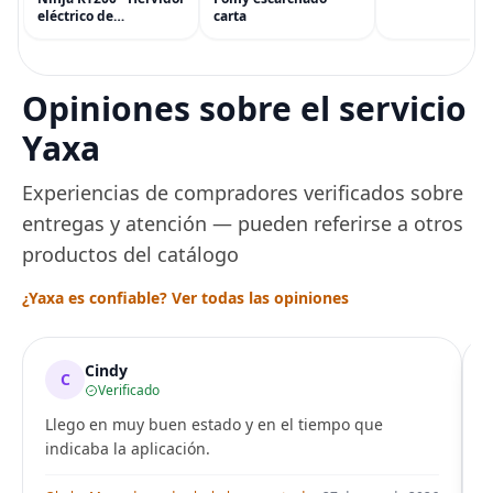
accesorios y má
eléctrico de
carta
(eGift)
temperatura de
precisión, 1500 vatios,
sin BPA, inoxidable,
capacidad de 7 tazas,
Opiniones sobre el servicio
ajuste de temperatura
de Acero
Yaxa
Experiencias de compradores verificados sobre
entregas y atención — pueden referirse a otros
productos del catálogo
¿Yaxa es confiable? Ver todas las opiniones
Cindy
C
Verificado
Llego en muy buen estado y en el tiempo que
indicaba la aplicación.
i