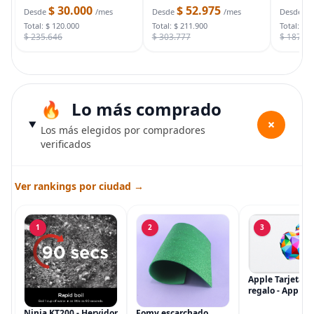
muertas
soportes de iluminación
seguridad del hogar,
$ 30.000
$ 52.975
$
bolsa d
Desde
/mes
Desde
/mes
Desde
con funda de
cámara de vigilancia
Total: $ 120.000
Total: $ 211.900
Total: $ 
$ 235.646
$ 303.777
$ 187.7
Lo más comprado
+
Los más elegidos por compradores
verificados
Ver rankings por ciudad →
1
2
3
Apple Tarjeta d
regalo - App Sto
iTunes, iPhone, 
AirPods, MacBo
Ninja KT200 - Hervidor
Fomy escarchado