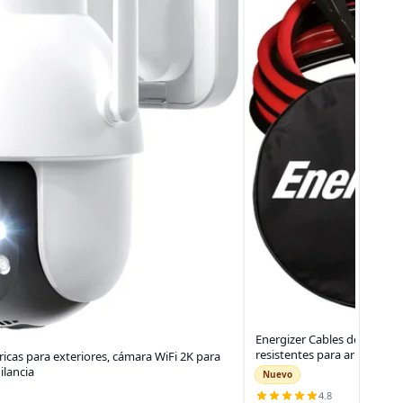
Energizer Cables de puente 
resistentes para arrancar b
icas para exteriores, cámara WiFi 2K para
ilancia
Nuevo
4.8