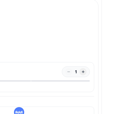
−
+
1