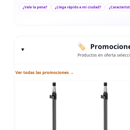
¿Vale la pena?
¿Llega rápido a mi ciudad?
¿Característ
Promociones
Productos en oferta selecc
Ver todas las promociones →