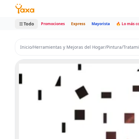
MINI CARRITO
0 productos
Todo
Promociones
Express
Mayorista
🔥 Lo más 
Inicio
/
Herramientas y Mejoras del Hogar
/
Pintura
/
Tratami