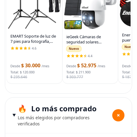
Energiz
EMART Soporte de luz de
ieGeek Cámaras de
puente 
7 pies para fotografía,
seguridad solares
auto, ca
soporte de trípode
inalámbricas para
Nuevo
4.6
Nuevo
automot
portátil para fotos y
exteriores, cámara WiFi 2K
para arr
4.4
video, paquete de 2
para sistema de
muertas
soportes de iluminación
seguridad del hogar,
$ 30.000
$ 52.975
$
bolsa d
Desde
/mes
Desde
/mes
Desde
con funda de
cámara de vigilancia
Total: $ 120.000
Total: $ 211.900
Total: $ 
$ 235.646
$ 303.777
$ 187.7
Lo más comprado
+
Los más elegidos por compradores
verificados