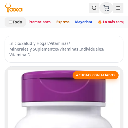
MINI CARRITO
0 productos
Todo
Promociones
Express
Mayorista
🔥 Lo más compr
Inicio
/
Salud y Hogar
/
Vitaminas
/
Minerales y Suplementos
/
Vitaminas Individuales
/
Vitamina D
4 CUOTAS CON ALIADOS