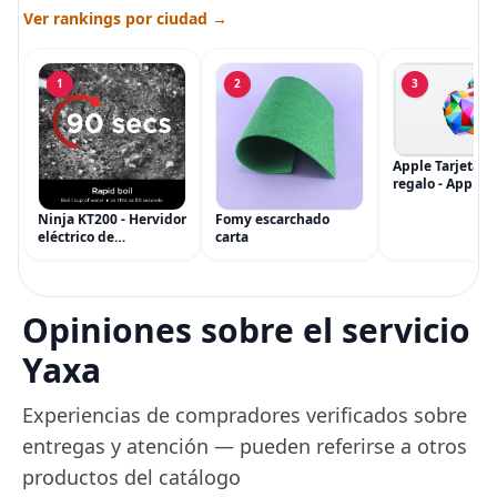
Ver rankings por ciudad →
1
2
3
Apple Tarjeta d
regalo - App Sto
iTunes, iPhone, 
AirPods, MacBo
Ninja KT200 - Hervidor
Fomy escarchado
accesorios y má
eléctrico de
carta
(eGift)
temperatura de
precisión, 1500 vatios,
sin BPA, inoxidable,
capacidad de 7 tazas,
Opiniones sobre el servicio
ajuste de temperatura
de Acero
Yaxa
Experiencias de compradores verificados sobre
entregas y atención — pueden referirse a otros
productos del catálogo