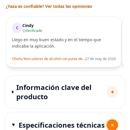
¿Yaxa es confiable? Ver todas las opiniones
Cindy
C
Verificado
Llego en muy buen estado y en el tiempo que
indicaba la aplicación.
i
Ohuhu Marcadores de alcohol con punta de pincel – Juego de marcadores artísticos de doble punta con certificación AP para artistas adultos
27 de may de 2026
Información clave del
+
producto
Especificaciones técnicas
+