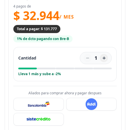
4 pagos de
$ 32.944
/ MES
Total a pagar: $ 131.777
1% de dcto pagando con Bre-B
−
+
1
Cantidad
Lleva 1 más y sube a -2%
Aliados para comprar ahora y pagar despues