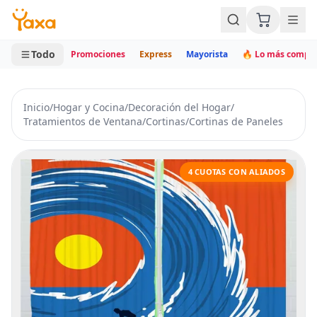
MINI CARRITO
0 productos
Todo
Promociones
Express
Mayorista
🔥 Lo más compr
Inicio
/
Hogar y Cocina
/
Decoración del Hogar
/
Tratamientos de Ventana
/
Cortinas
/
Cortinas de Paneles
4 CUOTAS CON ALIADOS