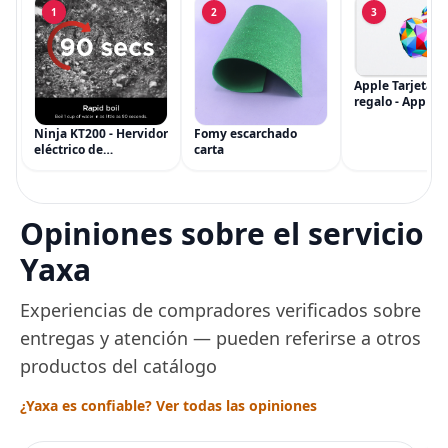
1
2
3
Apple Tarjeta d
regalo - App Sto
iTunes, iPhone, 
AirPods, MacBo
Ninja KT200 - Hervidor
Fomy escarchado
accesorios y má
eléctrico de
carta
(eGift)
temperatura de
precisión, 1500 vatios,
sin BPA, inoxidable,
capacidad de 7 tazas,
Opiniones sobre el servicio
ajuste de temperatura
de Acero
Yaxa
Experiencias de compradores verificados sobre
entregas y atención — pueden referirse a otros
productos del catálogo
¿Yaxa es confiable? Ver todas las opiniones