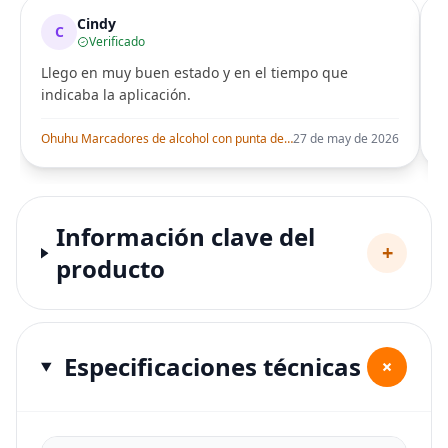
Cindy
C
Verificado
Llego en muy buen estado y en el tiempo que
indicaba la aplicación.
i
Ohuhu Marcadores de alcohol con punta de pincel – Juego de marcadores artísticos de doble punta con certificación AP para artistas adultos
27 de may de 2026
Información clave del
+
producto
Especificaciones técnicas
+