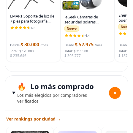
Energiz
EMART Soporte de luz de
ieGeek Cámaras de
puente 
7 pies para fotografía,
seguridad solares
auto, ca
soporte de trípode
inalámbricas para
Nuevo
4.6
Nuevo
automot
portátil para fotos y
exteriores, cámara WiFi 2K
para arr
4.4
video, paquete de 2
para sistema de
muertas
soportes de iluminación
seguridad del hogar,
$ 30.000
$ 52.975
$
bolsa d
Desde
/mes
Desde
/mes
Desde
con funda de
cámara de vigilancia
Total: $ 120.000
Total: $ 211.900
Total: $ 
$ 235.646
$ 303.777
$ 187.7
Lo más comprado
+
Los más elegidos por compradores
verificados
Ver rankings por ciudad →