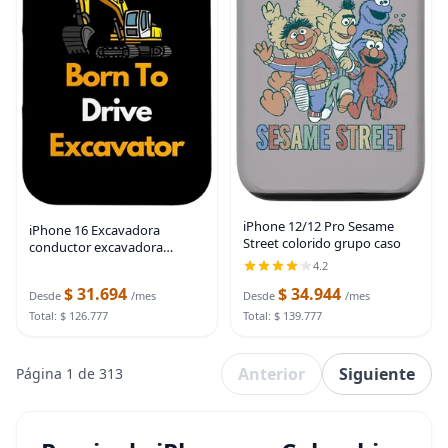
iPhone 12/12 Pro Sesame
iPhone 16 Excavadora
Street colorido grupo caso
conductor excavadora
operador constructor caso
4.2
$ 31.694
$ 34.944
Desde
/mes
Desde
/mes
Total: $ 126.777
Total: $ 139.777
Anterior
Siguiente
Página 1 de 313