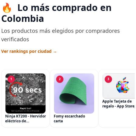
Lo más comprado en
Colombia
Los productos más elegidos por compradores
verificados
Ver rankings por ciudad →
1
2
3
Apple Tarjeta de
regalo - App Store,
iTunes, iPhone, iP
AirPods, MacBook,
Ninja KT200 - Hervidor
Fomy escarchado
accesorios y más
eléctrico de
carta
(eGift)
temperatura de
precisión, 1500 vatios,
sin BPA, inoxidable,