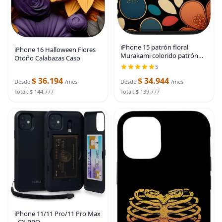
iPhone 15 patrón floral
iPhone 16 Halloween Flores
Murakami colorido patrón
Otoño Calabazas Caso
caso
5
$ 36.194
$ 34.944
Desde
/mes
Desde
/mes
Total: $ 144.777
Total: $ 139.777
iPhone 11/11 Pro/11 Pro Max
- CX PRO