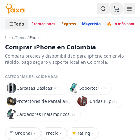
MINI CARRITO
0 productos
Todo
Promociones
Express
Mayorista
🔥 Lo más compr
Inicio
/
Tienda
/
iPhone
Comprar iPhone en Colombia
Compara precios y disponibilidad para iphone con envío
rápido, pago seguro y soporte local en Colombia.
CATEGORÍAS RELACIONADAS
Carcasas Básicas
Soportes
14.669
1.221
Protectores de Pantalla
Fundas Flip
895
845
Cargadores Inalámbricos
528
Ordenar
Precio
Rating