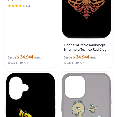
4.4
iPhone 14 Retro Radiología
Enfermera Técnico Radiólogo
Caso
$ 34.944
$ 34.944
Desde
/mes
Desde
/mes
Total: $ 139.777
Total: $ 139.777