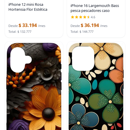
iPhone 12 mini Rosa
iPhone 16 Largemouth Bass
Hortensia Flor Estética
pesca pescadores caso
4.6
$ 33.194
$ 36.194
Desde
/mes
Desde
/mes
Total: $ 132.777
Total: $ 144.777