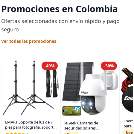
capacidad de 7 tazas,
Promociones en Colombia
ajuste de temperatura
de Acero
Ofertas seleccionadas con envío rápido y pago
seguro
Ver todas las promociones
-49%
-30%
Energ
EMART Soporte de luz de 7
ieGeek Cámaras de
para 
pies para fotografía, soporte
seguridad solares
de re
de trípode portátil para
inalámbricas para exteriores,
Nuev
4.6