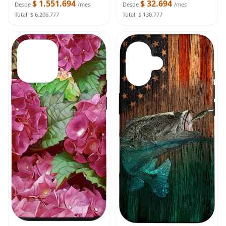
$ 1.551.694
$ 32.694
Desde
/mes
Desde
/mes
Total: $ 6.206.777
Total: $ 130.777