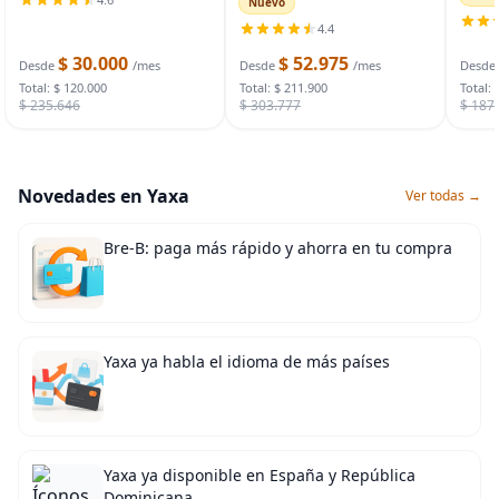
Nuevo
resis
fotos y video, paquete de 2
cámara WiFi 2K para sistema
bater
4.4
soportes de iluminación con
de seguridad del hogar,
con b
funda de
cámara de vigilancia
$ 30.000
$ 52.975
Desde
/mes
Desde
/mes
Desde
Total: $ 120.000
Total: $ 211.900
Total: 
$ 235.646
$ 303.777
$ 187
Novedades en Yaxa
Ver todas →
Bre-B: paga más rápido y ahorra en tu compra
Yaxa ya habla el idioma de más países
Yaxa ya disponible en España y República
Dominicana