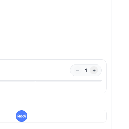
−
+
1