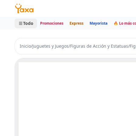
MINI CARRITO
0 productos
Todo
Promociones
Express
Mayorista
🔥 Lo más 
Inicio
/
Juguetes y Juegos
/
Figuras de Acción y Estatuas
/
Fig