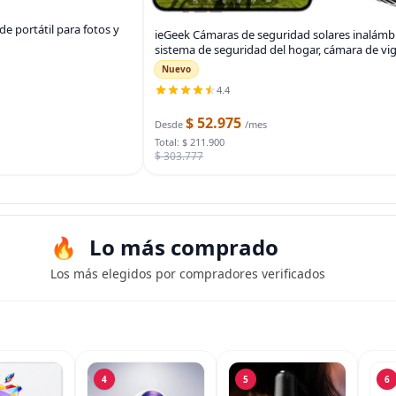
e portátil para fotos y
ieGeek Cámaras de seguridad solares inalámbr
sistema de seguridad del hogar, cámara de vig
Nuevo
4.4
$ 52.975
Desde
/mes
Total: $ 211.900
$ 303.777
Lo más comprado
Los más elegidos por compradores verificados
4
5
6