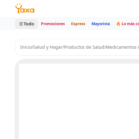
MINI CARRITO
0 productos
Todo
Promociones
Express
Mayorista
🔥 Lo más 
Inicio
/
Salud y Hogar
/
Productos de Salud
/
Medicamentos d