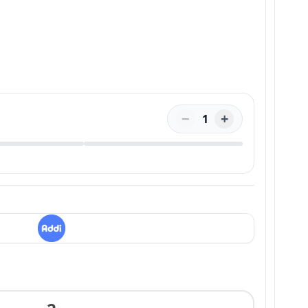
−
+
1