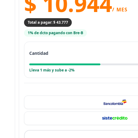
$ 10.944
/ MES
Total a pagar: $ 43.777
1% de dcto pagando con Bre-B
Cantidad
Lleva 1 más y sube a -2%