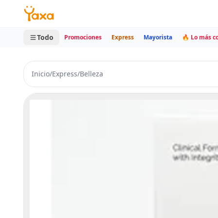
MINI CARRITO
0 productos
Todo
Promociones
Express
Mayorista
🔥 Lo más 
Inicio
/
Express
/
Belleza