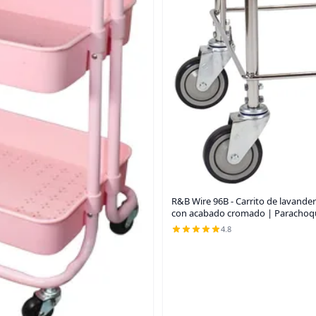
R&B Wire 96B - Carrito de lavande
con acabado cromado | Parachoqu
4.8