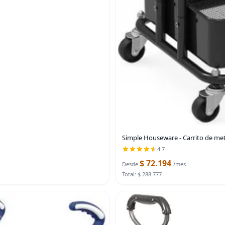
Simple Houseware - Carrito de meta
4.7
$ 72.194
Desde
/mes
Total: $ 288.777