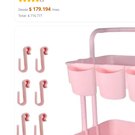
4.8
$ 179.194
Desde
/mes
Total: $ 716.777