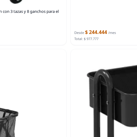
ón con 3 tazas y 8 ganchos para el
$ 244.444
Desde
/mes
Total: $ 977.777