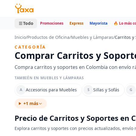
MINI CARRITO
0 productos
Todo
Promociones
Express
Mayorista
🔥 Lo más 
Inicio
/
Productos de Oficina
/
Muebles y Lámparas
/
Carritos y
CATEGORÍA
Comprar Carritos y Soport
Compra carritos y soportes en Colombia con envío r
TAMBIÉN EN MUEBLES Y LÁMPARAS
Accesorios para Muebles
Sillas y Sofás
A
S
G
+1 más
Precio de Carritos y Soportes en
Explora carritos y soportes con precios actualizados, envío