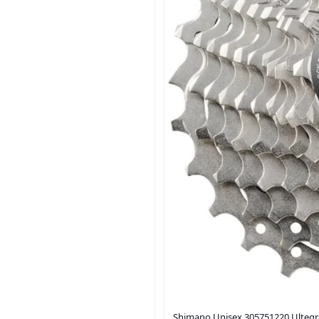
Shimano Unisex 305751220 Ultegra