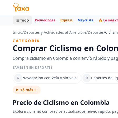
MINI CARRITO
0 productos
Todo
Promociones
Express
Mayorista
🔥 Lo más 
Inicio
/
Deportes y Actividades al Aire Libre
/
Deportes
/
Ciclism
CATEGORÍA
Comprar Ciclismo en Colo
Compra ciclismo en Colombia con envío rápido y pag
TAMBIÉN EN DEPORTES
Navegación con Vela y sin Vela
Deportes de E
N
D
+5 más
Precio de Ciclismo en Colombia
Explora ciclismo con precios actualizados, envío rápido, pa