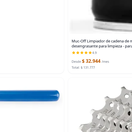
Muc-Off Limpiador de cadena de mo
desengrasante para limpieza - para
4.9
$ 32.944
Desde
/mes
Total: $ 131.777