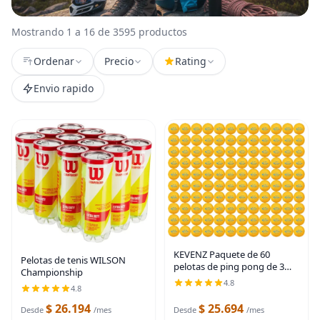
Mostrando 1 a 16 de 3595 productos
Ordenar
Precio
Rating
Envio rapido
KEVENZ Paquete de 60
Pelotas de tenis WILSON
pelotas de ping pong de 3
Championship
estrellas, pelota de tenis de
4.8
4.8
mesa avanzada de 1.57
pulgadas + mm, pelotas de
$ 26.194
$ 25.694
Desde
/mes
Desde
/mes
ping pong al aire