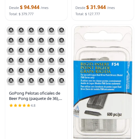
de
$ 94.944
$ 31.944
Desde
/mes
Desde
/mes
Total: $ 379.777
Total: $ 127.777
GoPong Pelotas oficiales de
Beer Pong (paquete de 36),
color blanco
4.8