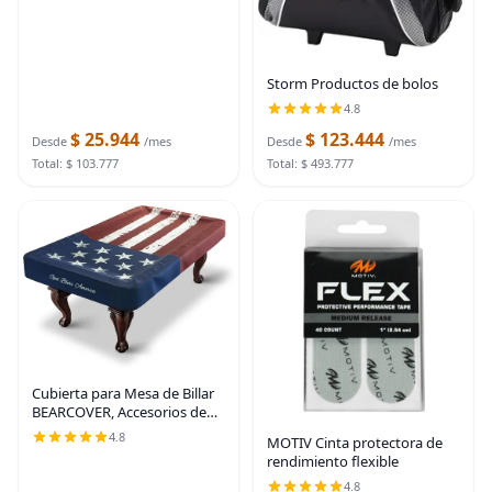
Storm Productos de bolos
4.8
$ 25.944
$ 123.444
Desde
/mes
Desde
/mes
Total: $ 103.777
Total: $ 493.777
Cubierta para Mesa de Billar
BEARCOVER, Accesorios de
Mesa de Billar de Piel
4.8
MOTIV Cinta protectora de
Sintética Resistente
rendimiento flexible
Impermeable para
Interior/Exterior, Accesorios
4.8