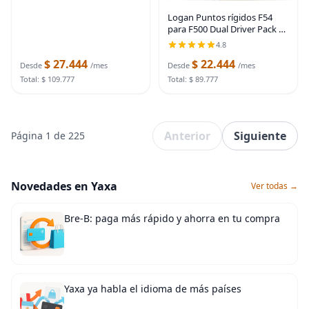
Logan Puntos rígidos F54
para F500 Dual Driver Pack de
600
4.8
$ 27.444
$ 22.444
Desde
/mes
Desde
/mes
Total: $ 109.777
Total: $ 89.777
Anterior
Siguiente
Página 1 de 225
Novedades en Yaxa
Ver todas →
Bre-B: paga más rápido y ahorra en tu compra
Yaxa ya habla el idioma de más países