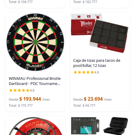
Total: $ 104.777
Total: $ 102.777
Caja de tizas para tacos de
pool/billar, 12 tizas
4.8
WINMAU Professional Bristle
Dartboard - PDC Tournament
Board with Official
4.8
Tournament Specifications -
$ 193.944
$ 23.694
Available in Blade 6 Single,
Desde
/mes
Desde
/mes
Dual, Triple
Total: $ 775.777
Total: $ 94.777