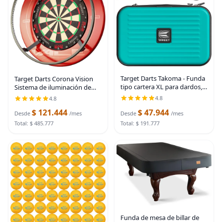
Target Darts Takoma - Funda
Target Darts Corona Vision
tipo cartera XL para dardos,
Sistema de iluminación de
color aguamarina, con
diana de dardos, marco
4.8
4.8
capacidad para 6 dardos,
negro | Anillo de luz LED
$ 121.444
$ 47.944
soporte protector de EVA con
blanco envolvente con pies
Desde
/mes
Desde
/mes
bolsas de doble
magnéticos | Luz de
Total: $ 485.777
Total: $ 191.777
Funda de mesa de billar de