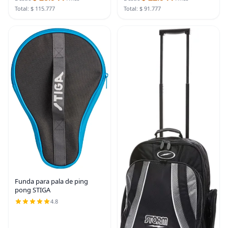
recreativo, pelota
de piscina,
Total: $ 115.777
Total: $ 91.777
Funda para pala de ping
pong STIGA
4.8