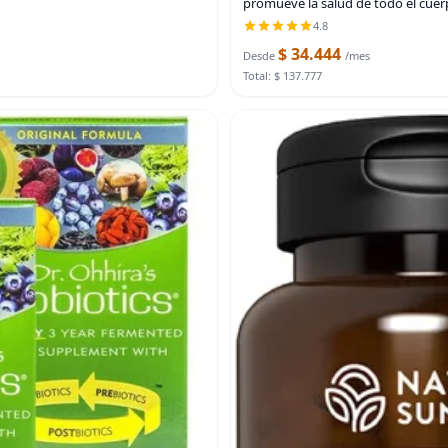
promueve la salud de todo el cuerp
4.8
$ 34.444
Desde
/mes
Total: $ 137.777