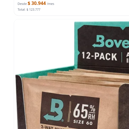
$ 30.944
Desde
/mes
Total: $ 123.777