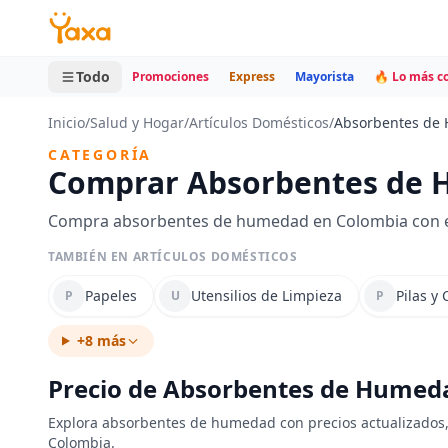
MINI CARRITO
0 productos
Todo
Promociones
Express
Mayorista
🔥 Lo más 
Inicio
/
Salud y Hogar
/
Artículos Domésticos
/
Absorbentes de
CATEGORÍA
Comprar Absorbentes de 
Compra absorbentes de humedad en Colombia con env
TAMBIÉN EN ARTÍCULOS DOMÉSTICOS
Papeles
Utensilios de Limpieza
Pilas y
P
U
P
+8 más
Precio de Absorbentes de Humed
Explora absorbentes de humedad con precios actualizados, 
Colombia.