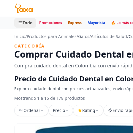
MINI CARRITO
0 productos
Todo
Promociones
Express
Mayorista
🔥 Lo más 
Inicio
/
Productos para Animales
/
Gatos
/
Artículos de Salud
/
Cu
CATEGORÍA
Comprar Cuidado Dental e
Compra cuidado dental en Colombia con envío rápido
Precio de Cuidado Dental en Col
Explora cuidado dental con precios actualizados, envío ráp
Mostrando 1 a 16 de 178 productos
Ordenar
Precio
Rating
Envio rap