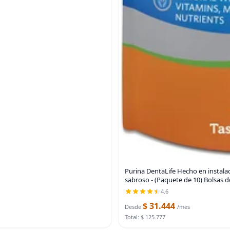
Purina DentaLife Hecho en instalac
sabroso - (Paquete de 10) Bolsas d
4.6
$ 31.444
Desde
/mes
Total: $ 125.777