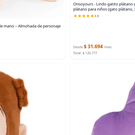
Onsoyours - Lindo gatito plátano 
plátano para niños (gato plátano, 
4.8
de mano – Almohada de personaje
$ 31.694
Desde
/mes
Total: $ 126.777