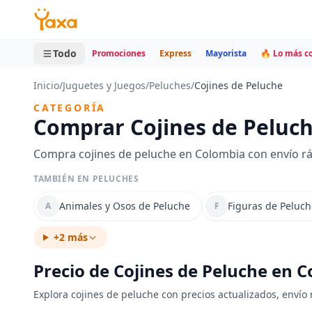
MINI CARRITO
0 productos
Todo
Promociones
Express
Mayorista
🔥 Lo más 
Inicio
/
Juguetes y Juegos
/
Peluches
/
Cojines de Peluche
CATEGORÍA
Comprar Cojines de Peluc
Compra cojines de peluche en Colombia con envío rá
TAMBIÉN EN PELUCHES
Animales y Osos de Peluche
Figuras de Peluch
A
F
+2 más
Precio de Cojines de Peluche en 
Explora cojines de peluche con precios actualizados, envío