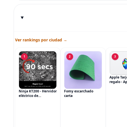
Ver rankings por ciudad →
1
2
3
Apple Tarj
regalo - A
iTunes, iP
AirPods, 
Ninja KT200 - Hervidor
Fomy escarchado
accesorios
eléctrico de
carta
(eGift)
temperatura de
precisión, 1500 vatios,
sin BPA, inoxidable,
capacidad de 7 tazas,
ajuste de temperatura
de Acero