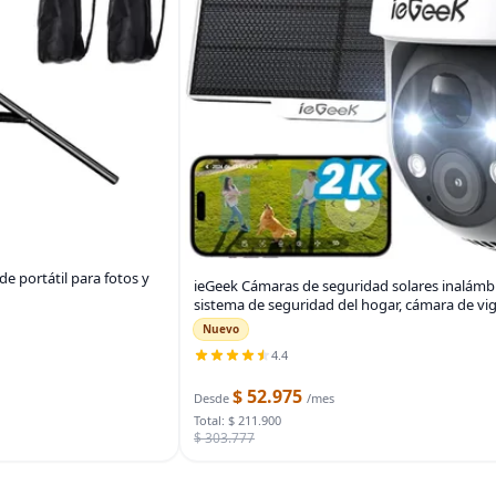
e portátil para fotos y
ieGeek Cámaras de seguridad solares inalámbr
sistema de seguridad del hogar, cámara de vig
Nuevo
4.4
$ 52.975
Desde
/mes
Total: $ 211.900
$ 303.777