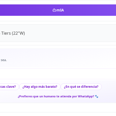
mIA
 Tiers (22"W)
 sea.
icas clave?
¿Hay algo más barato?
¿En qué se diferencia?
¿Prefieres que un humano te atienda por WhatsApp? 🐾