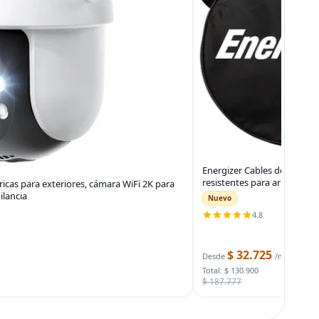
Energizer Cables de puente 
resistentes para arrancar b
icas para exteriores, cámara WiFi 2K para
ilancia
Nuevo
4.8
$ 32.725
Desde
/mes
Total: $ 130.900
$ 187.777