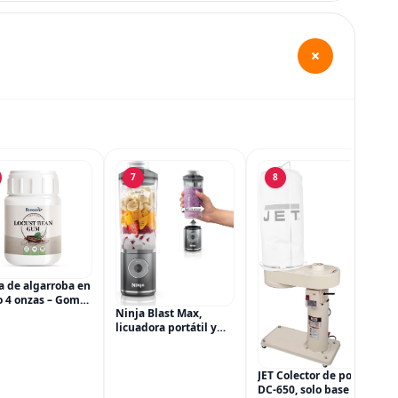
+
7
8
 de algarroba en
o 4 onzas – Goma
Ninja Blast Max,
lgarrobo por
licuadora portátil y
sen • Espesante y
personal + Twist & Go,
ilizador natural
batido, mezcla,
rado alimenticio
trituración de hielo, 3
helados, salsas
JET Colector de polvo
programas,
DC-650, solo base de