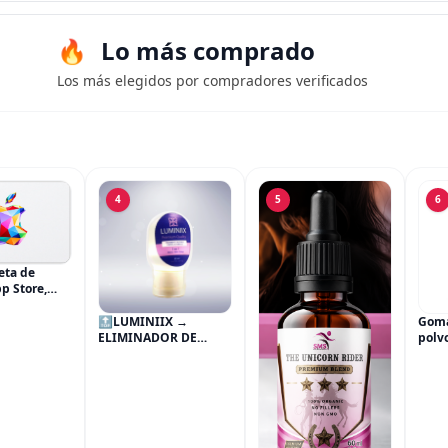
Lo más comprado
Los más elegidos por compradores verificados
4
5
6
eta de
pp Store,
hone, iPad,
MacBook,
🔝LUMINIIX →
Goma
 y más
ELIMINADOR DE
polv
VERRUGAS x 2
de a
beno
estab
de g
para 