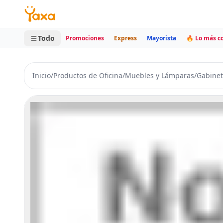
MINI CARRITO
0 productos
Todo
Promociones
Express
Mayorista
🔥 Lo más 
Inicio
/
Productos de Oficina
/
Muebles y Lámparas
/
Gabinet