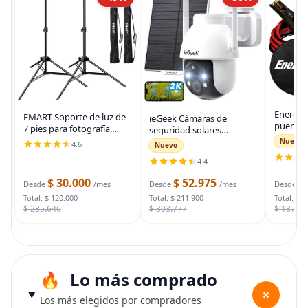
Energiz
EMART Soporte de luz de
ieGeek Cámaras de
puente 
7 pies para fotografía,
seguridad solares
auto, ca
soporte de trípode
inalámbricas para
Nuevo
4.6
Nuevo
automot
portátil para fotos y
exteriores, cámara WiFi 2K
para arr
4.4
video, paquete de 2
para sistema de
muertas
soportes de iluminación
seguridad del hogar,
$ 30.000
$ 52.975
$
bolsa d
Desde
/mes
Desde
/mes
Desde
con funda de
cámara de vigilancia
Total: $ 120.000
Total: $ 211.900
Total: $ 
$ 235.646
$ 303.777
$ 187.7
Lo más comprado
+
Los más elegidos por compradores