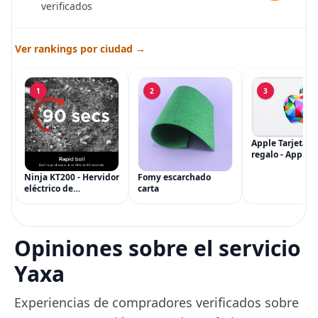
verificados
Ver rankings por ciudad →
1
2
3
Apple Tarjeta d
regalo - App Sto
iTunes, iPhone, 
AirPods, MacBo
Ninja KT200 - Hervidor
Fomy escarchado
accesorios y má
eléctrico de
carta
(eGift)
temperatura de
precisión, 1500 vatios,
sin BPA, inoxidable,
capacidad de 7 tazas,
Opiniones sobre el servicio
ajuste de temperatura
de Acero
Yaxa
Experiencias de compradores verificados sobre