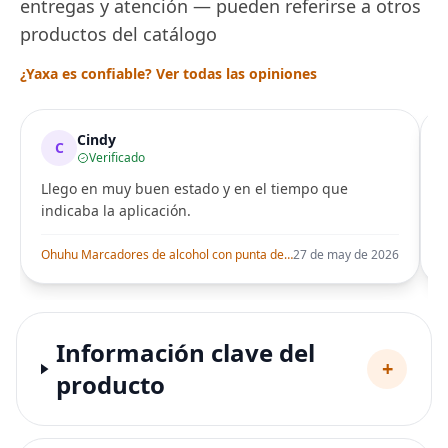
entregas y atención — pueden referirse a otros
productos del catálogo
¿Yaxa es confiable? Ver todas las opiniones
Cindy
C
Verificado
Llego en muy buen estado y en el tiempo que
indicaba la aplicación.
i
Ohuhu Marcadores de alcohol con punta de pincel – Juego de marcadores artísticos de doble punta con certificación AP para artistas adultos
27 de may de 2026
Información clave del
+
producto