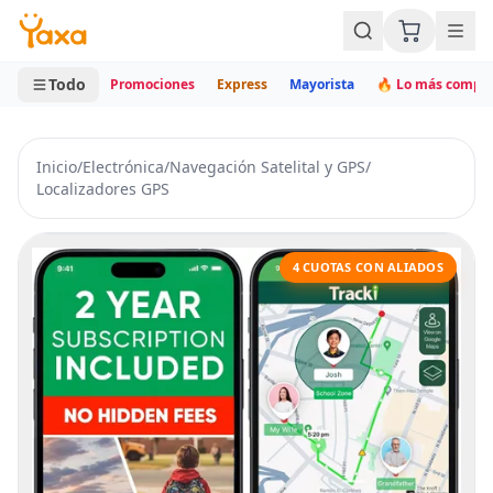
MINI CARRITO
0 productos
Todo
Promociones
Express
Mayorista
🔥 Lo más compr
Inicio
/
Electrónica
/
Navegación Satelital y GPS
/
Localizadores GPS
4 CUOTAS CON ALIADOS