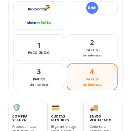
2
1
PARTES
PAGO UNICO
sin intereses
3
4
PARTES
PARTES
sin intereses
sin intereses
🛡️
💳
🚚
COMPRA
CUOTAS
ENVIO
SEGURA
FLEXIBLES
VERIFICADO
Proteccion total
Elige entre pago
Cobertura
en tu pago y tu
unico o hasta 4
nacional con