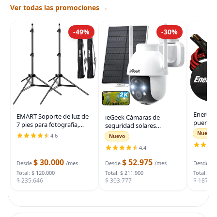
Ver todas las promociones →
-49%
-30%
Energiz
EMART Soporte de luz de
ieGeek Cámaras de
puente 
7 pies para fotografía,
seguridad solares
auto, ca
soporte de trípode
inalámbricas para
Nuevo
4.6
Nuevo
automot
portátil para fotos y
exteriores, cámara WiFi 2K
para arr
4.4
video, paquete de 2
para sistema de
muertas
soportes de iluminación
seguridad del hogar,
$ 30.000
$ 52.975
$
bolsa d
Desde
/mes
Desde
/mes
Desde
con funda de
cámara de vigilancia
Total: $ 120.000
Total: $ 211.900
Total: $ 
$ 235.646
$ 303.777
$ 187.7