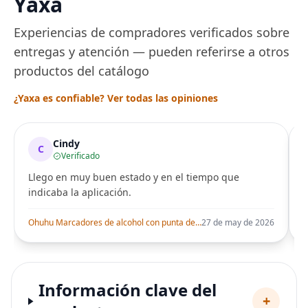
Yaxa
Experiencias de compradores verificados sobre
entregas y atención — pueden referirse a otros
productos del catálogo
¿Yaxa es confiable? Ver todas las opiniones
Cindy
C
Verificado
Llego en muy buen estado y en el tiempo que
indicaba la aplicación.
i
Ohuhu Marcadores de alcohol con punta de pincel – Juego de marcadores artísticos de doble punta con certificación AP para artistas adultos
27 de may de 2026
Información clave del
+