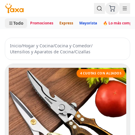
MINI CARRITO
0 productos
Todo
Promociones
Express
Mayorista
🔥 Lo más compr
Inicio
/
Hogar y Cocina
/
Cocina y Comedor
/
Utensilios y Aparatos de Cocina
/
Cizallas
4 CUOTAS CON ALIADOS