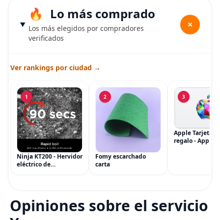
Lo más comprado
+
Los más elegidos por compradores
verificados
Ver rankings por ciudad →
1
2
3
Apple Tarjeta d
regalo - App Sto
iTunes, iPhone, 
AirPods, MacBo
Ninja KT200 - Hervidor
Fomy escarchado
accesorios y má
eléctrico de
carta
(eGift)
temperatura de
precisión, 1500 vatios,
sin BPA, inoxidable,
capacidad de 7 tazas,
Opiniones sobre el servicio
ajuste de temperatura
de Acero