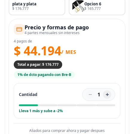
plata y plata
Opcion 6
$ 176.777
$ 165.777
Precio y formas de pago
4 partes mensuales sin intereses
4 pagos de
$ 44.194
/ MES
Total a pagar: $ 176.777
1% de dcto pagando con Bre-B
−
+
1
Cantidad
Lleva 1 más y sube a -2%
Aliados para comprar ahora y pagar despues