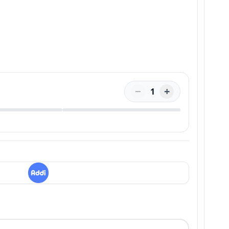
−
+
1