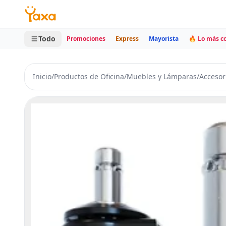
MINI CARRITO
0 productos
Todo
Promociones
Express
Mayorista
🔥 Lo más 
Inicio
/
Productos de Oficina
/
Muebles y Lámparas
/
Accesor