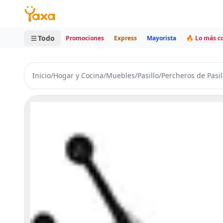
MINI CARRITO
0 productos
Todo
Promociones
Express
Mayorista
🔥 Lo más 
Inicio
/
Hogar y Cocina
/
Muebles
/
Pasillo
/
Percheros de Pasil